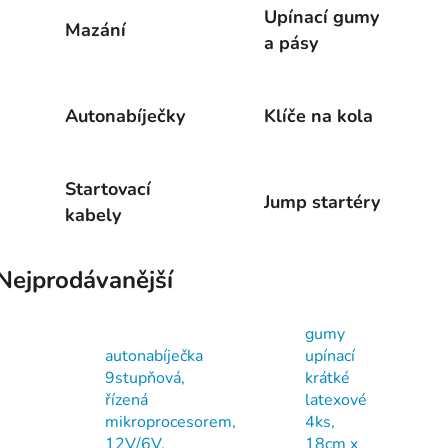
Upínací gumy
Mazání
a pásy
Autonabíječky
Klíče na kola
Startovací
Jump startéry
kabely
Nejprodávanější
gumy
autonabíječka
upínací
9stupňová,
krátké
řízená
latexové
mikroprocesorem,
4ks,
12V/6V,
18cm x