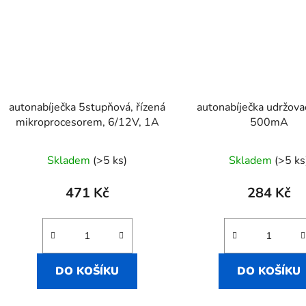
autonabíječka 5stupňová, řízená
autonabíječka udržova
mikroprocesorem, 6/12V, 1A
500mA
Skladem
(>5 ks)
Skladem
(>5 ks
471 Kč
284 Kč
DO KOŠÍKU
DO KOŠÍKU