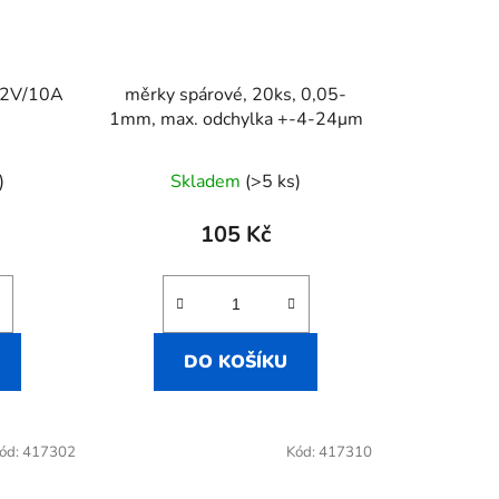
12V/10A
měrky spárové, 20ks, 0,05-
1mm, max. odchylka +-4-24μm
)
Skladem
(>5 ks)
105 Kč
DO KOŠÍKU
ód:
417302
Kód:
417310