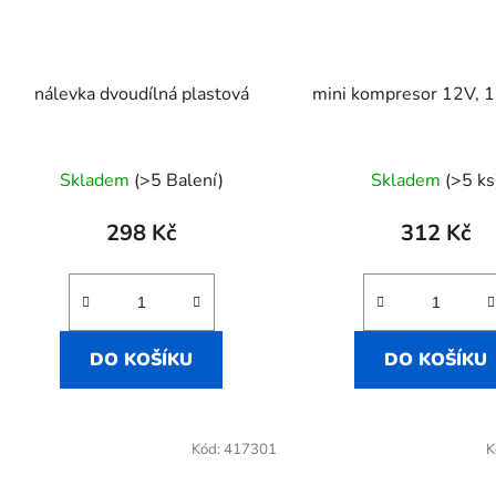
nálevka dvoudílná plastová
mini kompresor 12V, 
Skladem
(>5 Balení)
Skladem
(>5 ks
298 Kč
312 Kč
DO KOŠÍKU
DO KOŠÍKU
Kód:
417301
K