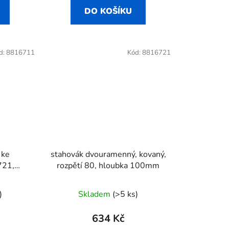
DO KOŠÍKU
d:
8816711
Kód:
8816721
 ke
stahovák dvouramenný, kovaný,
721,
rozpětí 80, hloubka 100mm
731
)
Skladem
(>5 ks)
634 Kč