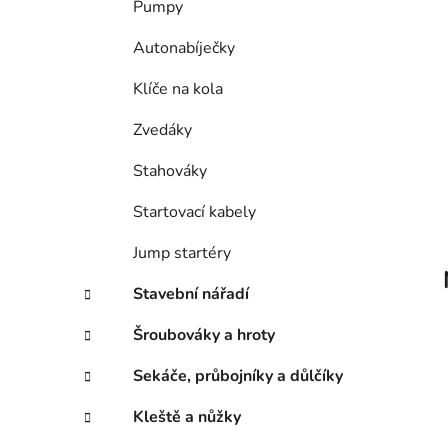
Pumpy
p
a
Autonabíječky
n
Klíče na kola
e
l
Zvedáky
Stahováky
Startovací kabely
Jump startéry
Stavební nářadí
Šroubováky a hroty
Sekáče, průbojníky a důlčíky
Kleště a nůžky