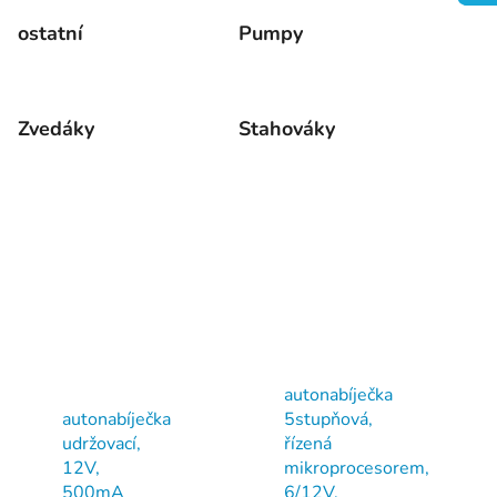
ostatní
Pumpy
Zvedáky
Stahováky
autonabíječka
autonabíječka
5stupňová,
udržovací,
řízená
12V,
mikroprocesorem,
500mA
6/12V,