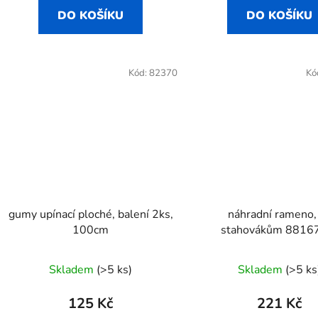
DO KOŠÍKU
DO KOŠÍKU
Kód:
82370
Kó
gumy upínací ploché, balení 2ks,
náhradní rameno,
100cm
stahovákům 8816
8816722, 8816
Skladem
(>5 ks)
Skladem
(>5 ks
125 Kč
221 Kč