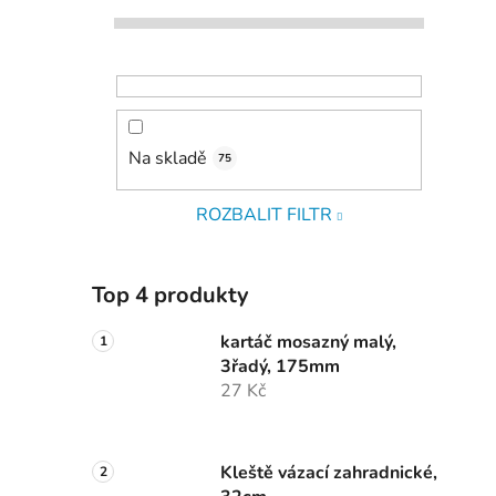
Na skladě
75
ROZBALIT FILTR
Top 4 produkty
kartáč mosazný malý,
3řadý, 175mm
27 Kč
Kleště vázací zahradnické,