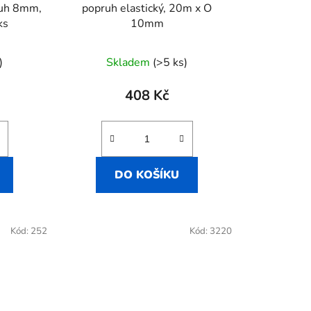
k
ruh 8mm,
popruh elastický, 20m x O
t
ks
10mm
ů
)
Skladem
(>5 ks)
408 Kč
DO KOŠÍKU
Kód:
252
Kód:
3220