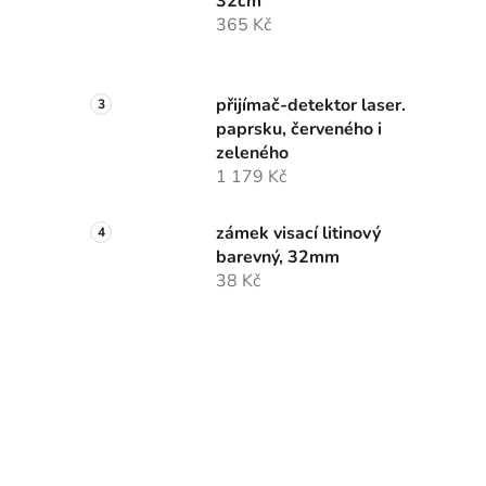
32cm
365 Kč
přijímač-detektor laser.
paprsku, červeného i
zeleného
1 179 Kč
zámek visací litinový
barevný, 32mm
38 Kč