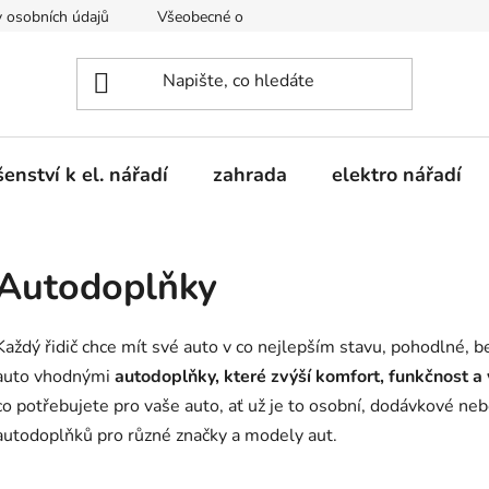
 osobních údajů
Všeobecné obchodní podmínky
Moje obje
šenství k el. nářadí
zahrada
elektro nářadí
Autodoplňky
Každý řidič chce mít své auto v co nejlepším stavu, pohodlné, be
auto vhodnými
autodoplňky, které zvýší komfort, funkčnost a
co potřebujete pro vaše auto, ať už je to osobní, dodávkové ne
autodoplňků pro různé značky a modely aut.