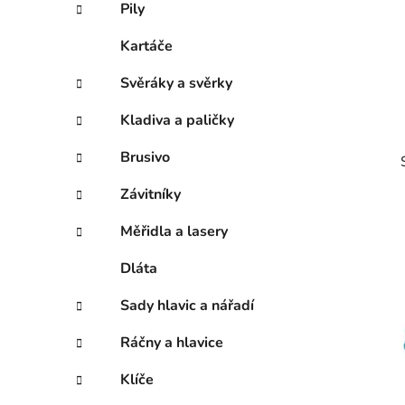
Pily
Kartáče
Svěráky a svěrky
Kladiva a paličky
Brusivo
Závitníky
Měřidla a lasery
Dláta
i
Sady hlavic a nářadí
Ráčny a hlavice
Klíče