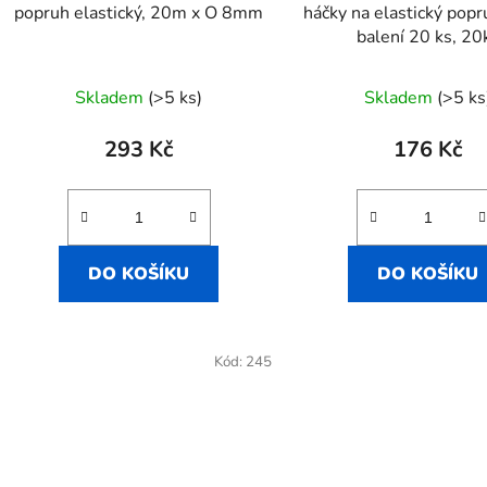
d
popruh elastický, 20m x O 8mm
háčky na elastický pop
u
balení 20 ks, 20
k
t
Skladem
(>5 ks)
Skladem
(>5 ks
ů
293 Kč
176 Kč
DO KOŠÍKU
DO KOŠÍKU
Kód:
245