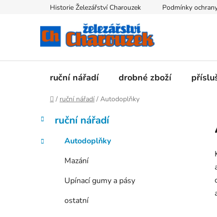
Přejít
Historie Železářství Charouzek
Podmínky ochrany
na
obsah
ruční nářadí
drobné zboží
příslu
Domů
/
ruční nářadí
/
Autodoplňky
P
K
Přeskočit
ruční nářadí
a
kategorie
o
t
s
Autodoplňky
e
t
g
Mazání
r
o
a
r
Upínací gumy a pásy
i
n
e
n
ostatní
í