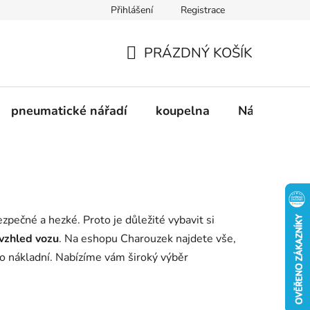
Přihlášení
Registrace
dnávka
Doprava a platba
Kontakty
Blog
PRÁZDNÝ KOŠÍK
NÁKUPNÍ
KOŠÍK
pneumatické nářadí
koupelna
Nádobí
zpečné a hezké. Proto je důležité vybavit si
 vzhled vozu
. Na eshopu Charouzek najdete vše,
bo nákladní. Nabízíme vám široký výběr