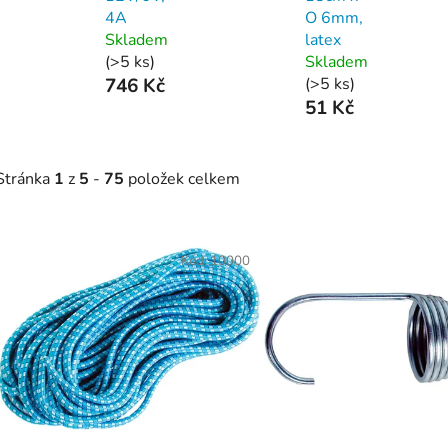
4A
O 6mm,
Skladem
latex
(>5 ks)
Skladem
746 Kč
(>5 ks)
51 Kč
Stránka
1
z
5
-
75
položek celkem
V
ý
Kód:
10000
p
s
p
r
o