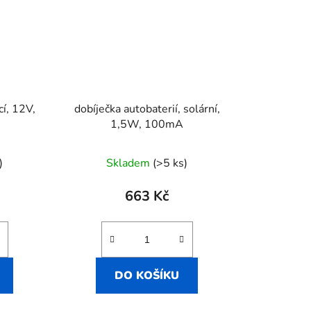
cí, 12V,
dobíječka autobaterií, solární,
1,5W, 100mA
)
Skladem
(>5 ks)
663 Kč
DO KOŠÍKU