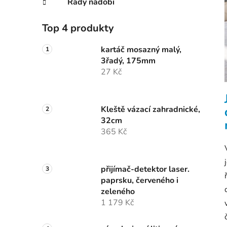
Řady nádobí
Top 4 produkty
kartáč mosazný malý,
3řadý, 175mm
27 Kč
Kleště vázací zahradnické,
32cm
365 Kč
přijímač-detektor laser.
paprsku, červeného i
zeleného
1 179 Kč