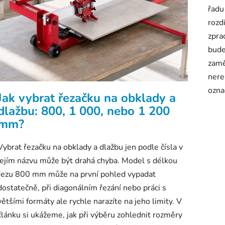
č
řadu
l
rozd
á
zpra
n
bude
k
zamě
ů
nere
ozna
Jak vybrat řezačku na obklady a
dlažbu: 800, 1 000, nebo 1 200
mm?
Vybrat řezačku na obklady a dlažbu jen podle čísla v
jejím názvu může být drahá chyba. Model s délkou
řezu 800 mm může na první pohled vypadat
dostatečně, při diagonálním řezání nebo práci s
většími formáty ale rychle narazíte na jeho limity. V
článku si ukážeme, jak při výběru zohlednit rozměry