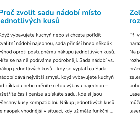
Proč zvolit sadu nádobí místo
Zel
jednotlivých kusů
roz
Když vybavujete kuchyň nebo si chcete pořídit
Při 
kvalitní nádobí najednou, sada přináší hned několik
nara
výhod oproti postupnému nákupu jednotlivých kusů.
Na pr
Níže se na ně podíváme podrobněji. Sada nádobí vs.
rozh
nákup jednotlivých kusů – kdy se vyplatí co Sada
prác
nádobí dává největší smysl, když vybavujete kuchyň
zele
od základu nebo měníte celou výbavu najednou –
poho
ušetříte čas i peníze a získáte sadu, kde si jsou
Lase
všechny kusy kompatibilní. Nákup jednotlivých kusů
může
je naopak vhodnější v situaci, kdy už máte funkční ...
laser