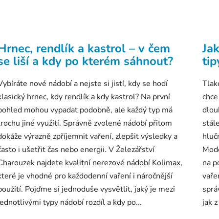
Hrnec, rendlík a kastrol – v čem
Jak
se liší a kdy po kterém sáhnout?
tip
Vybíráte nové nádobí a nejste si jistí, kdy se hodí
Tlak
klasický hrnec, kdy rendlík a kdy kastrol? Na první
chce
pohled mohou vypadat podobně, ale každý typ má
dlou
trochu jiné využití. Správně zvolené nádobí přitom
stál
dokáže výrazně zpříjemnit vaření, zlepšit výsledky a
hluč
často i ušetřit čas nebo energii. V Železářství
Mode
Charouzek najdete kvalitní nerezové nádobí Kolimax,
na p
které je vhodné pro každodenní vaření i náročnější
vaře
použití. Pojďme si jednoduše vysvětlit, jaký je mezi
sprá
jednotlivými typy nádobí rozdíl a kdy po...
jak 