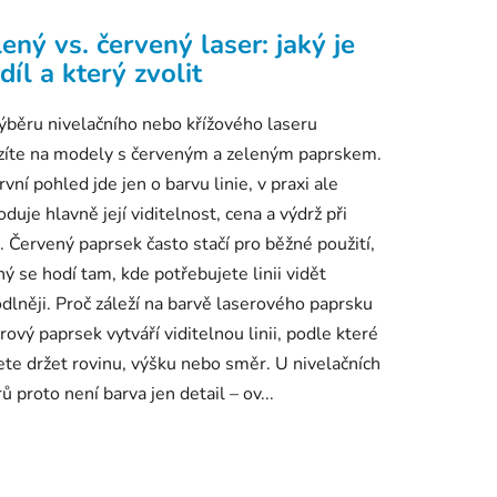
ený vs. červený laser: jaký je
díl a který zvolit
výběru nivelačního nebo křížového laseru
zíte na modely s červeným a zeleným paprskem.
vní pohled jde jen o barvu linie, v praxi ale
oduje hlavně její viditelnost, cena a výdrž při
i. Červený paprsek často stačí pro běžné použití,
ný se hodí tam, kde potřebujete linii vidět
dlněji. Proč záleží na barvě laserového paprsku
rový paprsek vytváří viditelnou linii, podle které
te držet rovinu, výšku nebo směr. U nivelačních
ů proto není barva jen detail – ov...