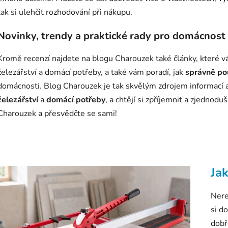
tak si ulehčit rozhodování při nákupu.
Novinky, trendy a praktické rady pro domácnost
Kromě recenzí najdete na blogu Charouzek také články, které vá
železářství a domácí potřeby, a také vám poradí, jak
správně po
domácnosti. Blog Charouzek je tak skvělým zdrojem informací a i
železářství
a
domácí potřeby
, a chtějí si zpříjemnit a zjednod
Charouzek a přesvědčte se sami!
V
Ja
ý
p
Nere
si d
s
dobř