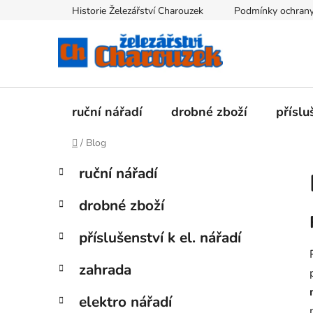
Přejít
Historie Železářství Charouzek
Podmínky ochrany
na
obsah
ruční nářadí
drobné zboží
příslu
Domů
/
Blog
P
K
Přeskočit
ruční nářadí
a
kategorie
o
t
s
drobné zboží
e
t
g
r
příslušenství k el. nářadí
o
a
r
zahrada
i
n
e
n
elektro nářadí
í