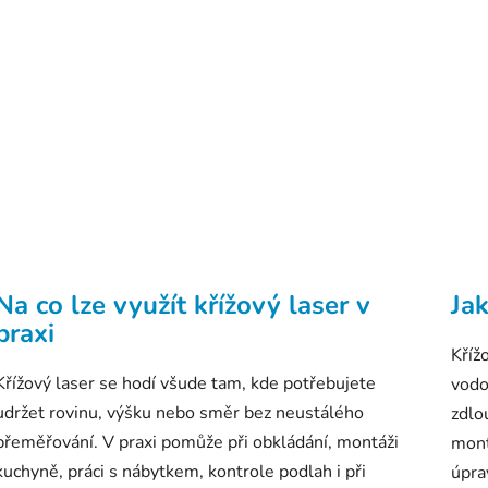
Na co lze využít křížový laser v
Jak
praxi
Kříž
Křížový laser se hodí všude tam, kde potřebujete
vodo
udržet rovinu, výšku nebo směr bez neustálého
zdlo
přeměřování. V praxi pomůže při obkládání, montáži
mont
kuchyně, práci s nábytkem, kontrole podlah i při
úpra