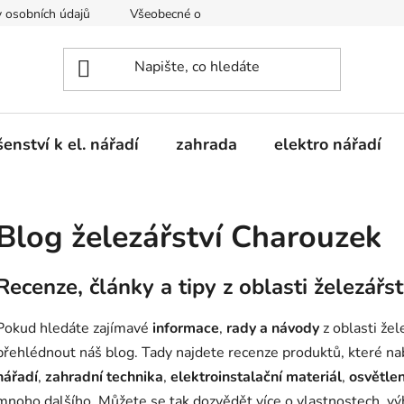
 osobních údajů
Všeobecné obchodní podmínky
Moje obje
šenství k el. nářadí
zahrada
elektro nářadí
Blog železářství Charouzek
Recenze, články a tipy z oblasti železářs
Pokud hledáte zajímavé
informace
,
rady a návody
z oblasti žel
přehlédnout náš blog. Tady najdete recenze produktů, které nab
nářadí
,
zahradní technika
,
elektroinstalační materiál
,
osvětlen
mnoho dalšího. Můžete se tak dozvědět více o vlastnostech, vý