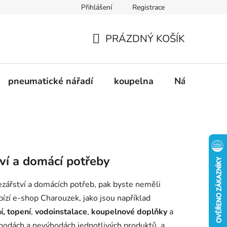
Přihlášení
Registrace
dnávka
Doprava a platba
Kontakty
Blog
PRÁZDNÝ KOŠÍK
NÁKUPNÍ
KOŠÍK
pneumatické nářadí
koupelna
Nádobí
tví a domácí potřeby
ezářství a domácích potřeb, pak byste neměli
ízí e-shop Charouzek, jako jsou například
í, topení
,
vodoinstalace
,
koupelnové doplňky
a
hodách a nevýhodách jednotlivých produktů, a