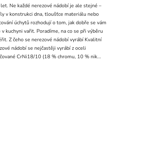
 let. Ne každé nerezové nádobí je ale stejné –
íly v konstrukci dna, tloušťce materiálu nebo
cování úchytů rozhodují o tom, jak dobře se vám
 v kuchyni vařit. Poradíme, na co se při výběru
řit. Z čeho se nerezové nádobí vyrábí Kvalitní
zové nádobí se nejčastěji vyrábí z oceli
čované CrNi18/10 (18 % chromu, 10 % nik...