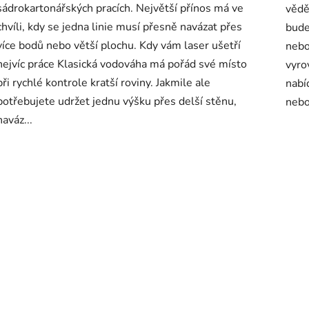
sádrokartonářských pracích. Největší přínos má ve
vědě
chvíli, kdy se jedna linie musí přesně navázat přes
bude
více bodů nebo větší plochu. Kdy vám laser ušetří
nebo
nejvíc práce Klasická vodováha má pořád své místo
vyrov
při rychlé kontrole kratší roviny. Jakmile ale
nabí
potřebujete udržet jednu výšku přes delší stěnu,
nebol
naváz...