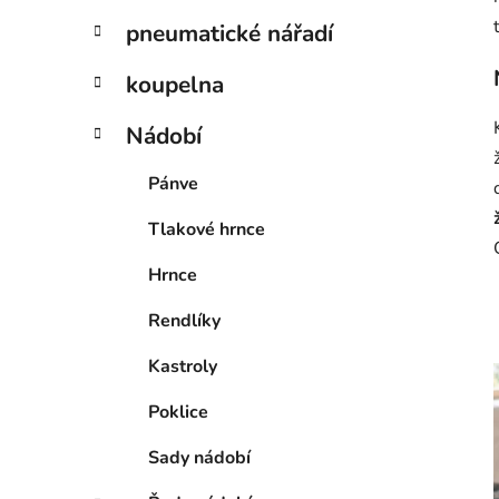
p
pneumatické nářadí
a
n
koupelna
e
Nádobí
l
Pánve
Tlakové hrnce
Hrnce
Rendlíky
Kastroly
Poklice
i
Sady nádobí