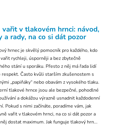
 vařit v tlakovém hrnci: návod,
y a rady, na co si dát pozor
ový hrnec je skvělý pomocník pro každého, kdo
 vařit rychleji, úsporněji a bez zbytečně
hého stání u sporáku. Přesto z něj má řada lidí
e respekt. Často kvůli starším zkušenostem s
nými „papiňáky“ nebo obavám z vysokého tlaku.
rní tlakové hrnce jsou ale bezpečné, pohodlné
oužívání a dokážou výrazně usnadnit každodenní
ní. Pokud s nimi začínáte, poradíme vám, jak
vně vařit v tlakovém hrnci, na co si dát pozor a
z něj dostat maximum. Jak funguje tlakový hrn...