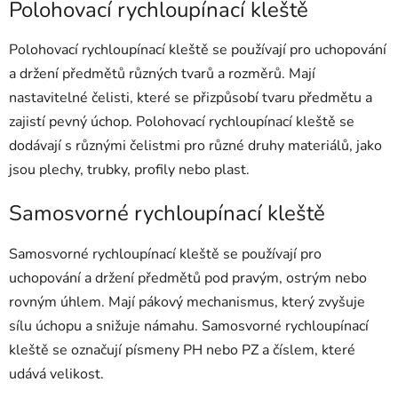
l
Polohovací rychloupínací kleště
á
d
Polohovací rychloupínací kleště se používají pro uchopování
a
a držení předmětů různých tvarů a rozměrů. Mají
c
nastavitelné čelisti, které se přizpůsobí tvaru předmětu a
í
p
zajistí pevný úchop. Polohovací rychloupínací kleště se
r
dodávají s různými čelistmi pro různé druhy materiálů, jako
v
jsou plechy, trubky, profily nebo plast.
k
y
Samosvorné rychloupínací kleště
v
ý
Samosvorné rychloupínací kleště se používají pro
p
i
uchopování a držení předmětů pod pravým, ostrým nebo
s
rovným úhlem. Mají pákový mechanismus, který zvyšuje
u
sílu úchopu a snižuje námahu.
Samosvorné rychloupínací
kleště se označují písmeny PH nebo PZ a číslem, které
udává velikost.