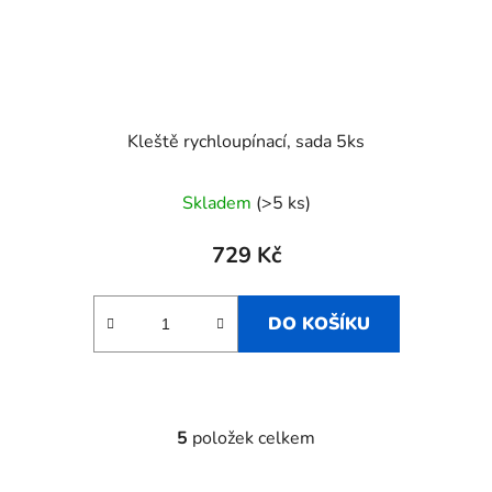
Kleště rychloupínací, sada 5ks
Skladem
(>5 ks)
729 Kč
DO KOŠÍKU
5
položek celkem
O
v