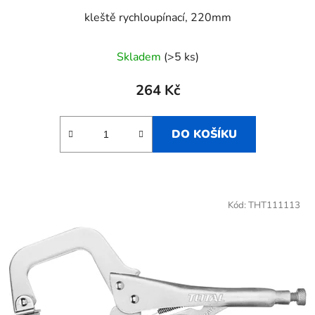
kleště rychloupínací, 220mm
Skladem
(>5 ks)
264 Kč
DO KOŠÍKU
Kód:
THT111113