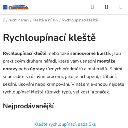
Přejít
Hledat
NÁKUP
na
KOŠÍK
obsah
Domů
/
ruční nářadí
/
Kleště a nůžky
/
Rychloupínací kleště
Rychloupínací kleště
Rychloupínací kleště
, nebo také
samosvorné klešt
ě, jsou
praktickým druhem nářadí, které vám usnadní
montáže
,
opravy
nebo
úpravy
různých předmětů a materiálů. S nimi
si poradíte s různými pracemi, jako je uchopení, stříhání,
sekání, lisování nebo krimpování. V našem e-shopu najdete
rychloupínací kleště různých typů, velikostí a značek.
Nejprodávanější
Kleště rychloupínací, sada 5ks