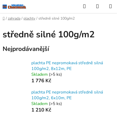
Přejít
Hledat
NÁKUP
na
KOŠÍK
obsah
Domů
/
zahrada
/
plachty
/
středně silné 100g/m2
středně silné 100g/m2
Nejprodávanější
plachta PE nepromokavá středně silná
100g/m2, 8x12m, PE
Skladem
(>5 ks)
1 776 Kč
plachta PE nepromokavá středně silná
100g/m2, 6x10m, PE
Skladem
(>5 ks)
1 210 Kč