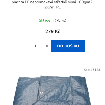
plachta PE nepromokavá středně silná 100g/m2,
2x7m, PE
Skladem
(>5 ks)
279 Kč
DO KOŠÍKU
Kód:
16123