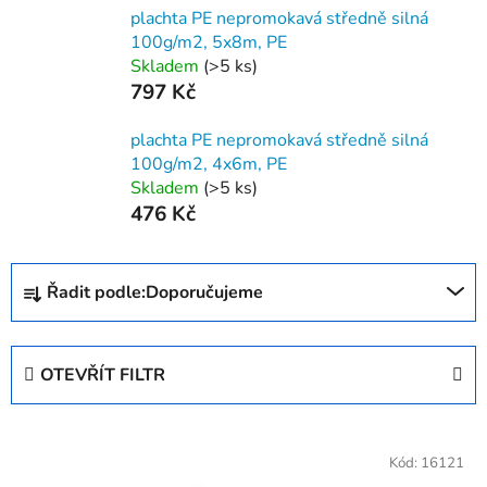
plachta PE nepromokavá středně silná
100g/m2, 5x8m, PE
Skladem
(>5 ks)
797 Kč
plachta PE nepromokavá středně silná
100g/m2, 4x6m, PE
Skladem
(>5 ks)
476 Kč
Ř
Řadit podle:
Doporučujeme
a
z
e
OTEVŘÍT FILTR
n
í
V
p
ý
Kód:
16121
r