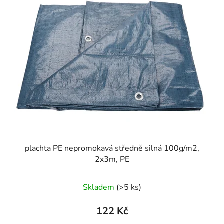
p
o
i
d
s
u
p
k
r
t
o
ů
d
u
k
t
ů
plachta PE nepromokavá středně silná 100g/m2,
2x3m, PE
Skladem
(>5 ks)
122 Kč