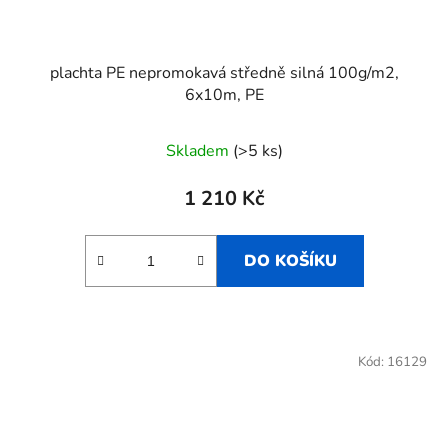
plachta PE nepromokavá středně silná 100g/m2,
6x10m, PE
Skladem
(>5 ks)
1 210 Kč
DO KOŠÍKU
Kód:
16129