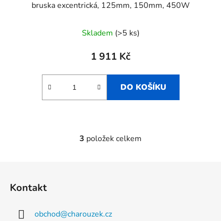
bruska excentrická, 125mm, 150mm, 450W
Skladem
(>5 ks)
1 911 Kč
DO KOŠÍKU
3
položek celkem
O
v
l
Z
á
á
d
Kontakt
p
a
a
c
obchod
@
charouzek.cz
t
í