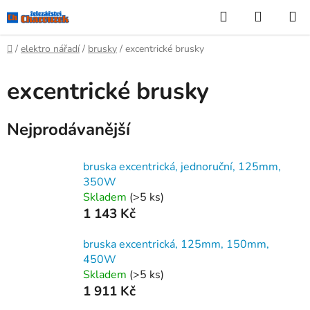
Přejít
Hledat
NÁKUP
na
KOŠÍK
obsah
Domů
/
elektro nářadí
/
brusky
/
excentrické brusky
excentrické brusky
Nejprodávanější
bruska excentrická, jednoruční, 125mm,
350W
Skladem
(>5 ks)
1 143 Kč
bruska excentrická, 125mm, 150mm,
450W
Skladem
(>5 ks)
1 911 Kč