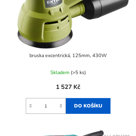
t
o
ů
d
u
k
t
ů
bruska excentrická, 125mm, 430W
Skladem
(>5 ks)
1 527 Kč
DO KOŠÍKU