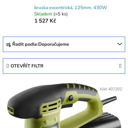
bruska excentrická, 125mm, 430W
Skladem
(>5 ks)
1 527 Kč
Ř
Řadit podle:
Doporučujeme
a
z
e
OTEVŘÍT FILTR
n
í
V
p
ý
Kód:
407202
r
p
o
i
d
s
u
p
k
r