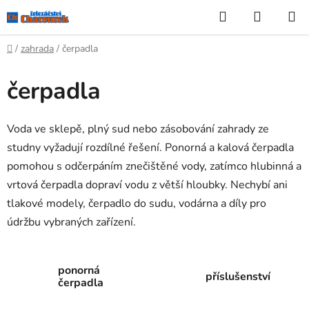
Přejít
Hledat
NÁKUP
na
KOŠÍK
obsah
Domů
/
zahrada
/
čerpadla
čerpadla
Voda ve sklepě, plný sud nebo zásobování zahrady ze
studny vyžadují rozdílné řešení. Ponorná a kalová čerpadla
pomohou s odčerpáním znečištěné vody, zatímco hlubinná a
vrtová čerpadla dopraví vodu z větší hloubky. Nechybí ani
tlakové modely, čerpadlo do sudu, vodárna a díly pro
údržbu vybraných zařízení.
ponorná
příslušenství
čerpadla