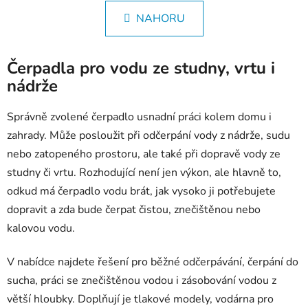
n
l
k
NAHORU
á
o
d
v
a
á
Čerpadla pro vodu ze studny, vrtu i
c
n
í
nádrže
í
p
r
Správně zvolené čerpadlo usnadní práci kolem domu i
v
zahrady. Může posloužit při odčerpání vody z nádrže, sudu
k
nebo zatopeného prostoru, ale také při dopravě vody ze
y
studny či vrtu. Rozhodující není jen výkon, ale hlavně to,
v
ý
odkud má čerpadlo vodu brát, jak vysoko ji potřebujete
p
dopravit a zda bude čerpat čistou, znečištěnou nebo
i
kalovou vodu.
s
u
V nabídce najdete řešení pro běžné odčerpávání, čerpání do
sucha, práci se znečištěnou vodou i zásobování vodou z
větší hloubky. Doplňují je tlakové modely, vodárna pro