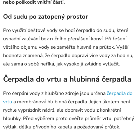
nebo poškodit vnitřní části.
Od sudu po zatopený prostor
Pro využití dešťové vody se hodí čerpadlo do sudu, které
usnadní zalévání bez ručního přenášení konví. Při řešení
většího objemu vody se zaměřte hlavně na průtok. Vyšší
hodnota znamená, že čerpadlo dopraví více vody za hodinu,
ale sama o sobě neříká, jak vysoko ji zvládne vytlačit.
Čerpadla do vrtu a hlubinná čerpadla
Pro čerpání vody z hlubšího zdroje jsou určena
čerpadla do
vrtu
a membránová hlubinná čerpadla. Jejich úkolem není
rychle vyprázdnit nádrž, ale dopravit vodu z konkrétní
hloubky. Před výběrem proto ověřte průměr vrtu, potřebný
výtlak, délku přívodního kabelu a požadovaný průtok.