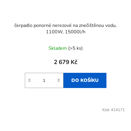
čerpadlo ponorné nerezové na znečištěnou vodu,
1100W, 15000l/h
Skladem
(>5 ks)
2 679 Kč
DO KOŠÍKU
Kód:
414171