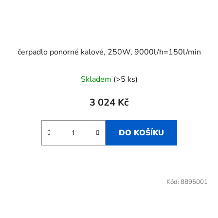
čerpadlo ponorné kalové, 250W, 9000l/h=150l/min
Skladem
(>5 ks)
3 024 Kč
DO KOŠÍKU
Kód:
8895001