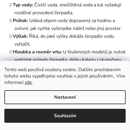
Typ vody:
Čistší voda, znečištěná voda a kal vyžadují
rozdílné provedení čerpadla.
Průtok:
Udává objem vody dopravený za hodinu a
ovlivní, jak rychle vyčerpáte nádrž nebo jiný prostor.
Výtlak:
Říká, do jaké výšky dokáže čerpadlo vodu
vytlačit.
Hloubka a rozměr vrtu:
U hlubinných modelů je nutné
pohlídat průměr čerpadla, délku kabelu i skutečnou
hloubku zdroje.
Tento web používá soubory cookie. Dalším procházením
Automatický provoz:
Pokud se hladina vody mění,
tohoto webu vyjadřujete souhlas s jejich používáním.. Více
informací
zde
.
oceníte plovák, který pomáhá chránit čerpadlo před
chodem nasucho.
Nastavení
Voda ze zásoby může sloužit i zahradě
Souhlasím
Načerpanou vodu ze sudu, nádrže nebo studny lze využít
také pro běžnou péči o zahradu. Pro další rozvod vody se