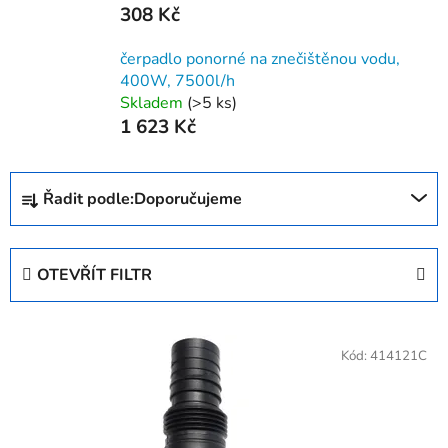
308 Kč
čerpadlo ponorné na znečištěnou vodu,
400W, 7500l/h
Skladem
(>5 ks)
1 623 Kč
Ř
Řadit podle:
Doporučujeme
a
z
e
OTEVŘÍT FILTR
n
í
V
p
ý
Kód:
414121C
r
p
o
i
d
s
u