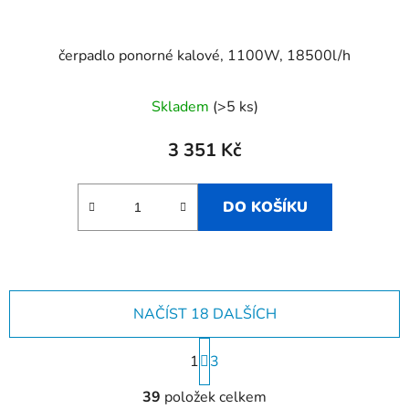
čerpadlo ponorné kalové, 1100W, 18500l/h
Skladem
(>5 ks)
3 351 Kč
DO KOŠÍKU
NAČÍST 18 DALŠÍCH
S
1
t
3
r
O
á
39
položek celkem
v