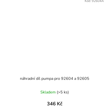
Kód:
92604A
náhradní díl pumpa pro 92604 a 92605
Skladem
(>5 ks)
346 Kč