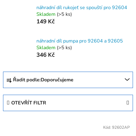
náhradní díl rukojeť se spouští pro 92604
Skladem
(>5 ks)
149 Kč
náhradní díl pumpa pro 92604 a 92605
Skladem
(>5 ks)
346 Kč
Ř
Řadit podle:
Doporučujeme
a
z
e
OTEVŘÍT FILTR
n
í
V
p
ý
Kód:
92602AP
r