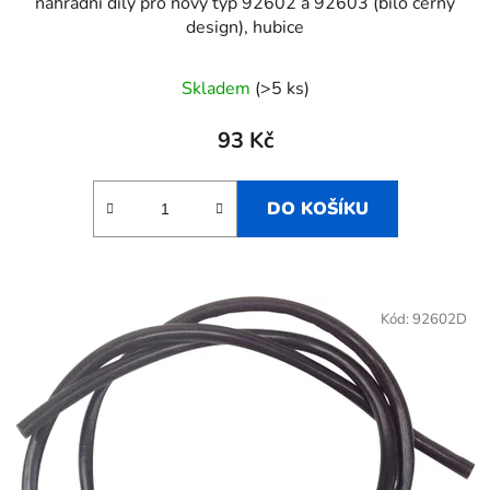
náhradní díly pro nový typ 92602 a 92603 (bílo černý
design), hubice
Skladem
(>5 ks)
93 Kč
DO KOŠÍKU
Kód:
92602D