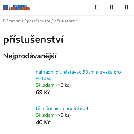
Přejít
Hledat
NÁKUP
na
KOŠÍK
obsah
Domů
/
zahrada
/
postřikovače
/
příslušenství
příslušenství
Nejprodávanější
náhradní díl nástavec 60cm a tryska pro
92604
Skladem
(>5 ks)
69 Kč
těsnění pístu pro 92604
Skladem
(>5 ks)
40 Kč