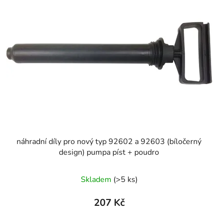
p
o
i
d
s
u
p
k
r
t
o
ů
d
u
k
t
ů
náhradní díly pro nový typ 92602 a 92603 (bíločerný
design) pumpa píst + poudro
Skladem
(>5 ks)
207 Kč