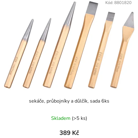
Kód:
8801820
sekáče, průbojníky a důlčík, sada 6ks
Skladem
(>5 ks)
389 Kč