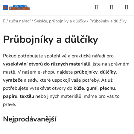
Přejít
Hledat
NÁKUP
na
KOŠÍK
obsah
Domů
/
ruční nářadí
/
Sekáče, průbojníky a důlčíky
/
Průbojníky a důlčíky
Průbojníky a důlčíky
Pokud potřebujete spolehlivé a praktické nářadí pro
vysekávání otvorů do různých materiálů
, jste na správném
místě. V našem e-shopu najdete
průbojníky
,
důlčíky
,
vyražeče
a sady, které uspokojí vaše potřeby. Ať už
potřebujete vysekávat otvory do
kůže
,
gumi
,
plechu
,
papíru
,
textilu
nebo jiných materiálů, máme pro vás to
pravé.
Nejprodávanější