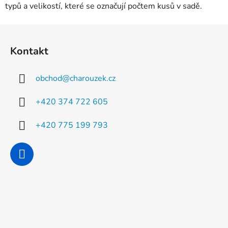
typů a velikostí, které se označují počtem kusů v sadě.
Z
á
Kontakt
p
a
obchod
@
charouzek.cz
t
í
+420 374 722 605
+420 775 199 793