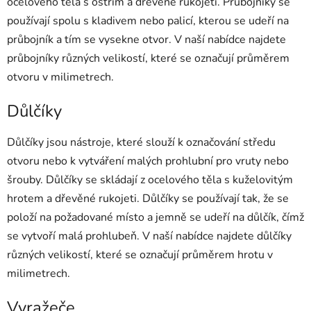
í
ocelového těla s ostřím a dřevěné rukojeti. Průbojníky se
p
používají spolu s kladivem nebo palicí, kterou se udeří na
r
průbojník a tím se vysekne otvor. V naší nabídce najdete
v
průbojníky různých velikostí, které se označují průměrem
k
otvoru v milimetrech.
y
v
Důlčíky
ý
p
i
Důlčíky jsou nástroje, které slouží k označování středu
s
otvoru nebo k vytváření malých prohlubní pro vruty nebo
u
šrouby. Důlčíky se skládají z ocelového těla s kuželovitým
hrotem a dřevěné rukojeti. Důlčíky se používají tak, že se
položí na požadované místo a jemně se udeří na důlčík, čímž
se vytvoří malá prohlubeň. V naší nabídce najdete důlčíky
různých velikostí, které se označují průměrem hrotu v
milimetrech.
Vyražeče