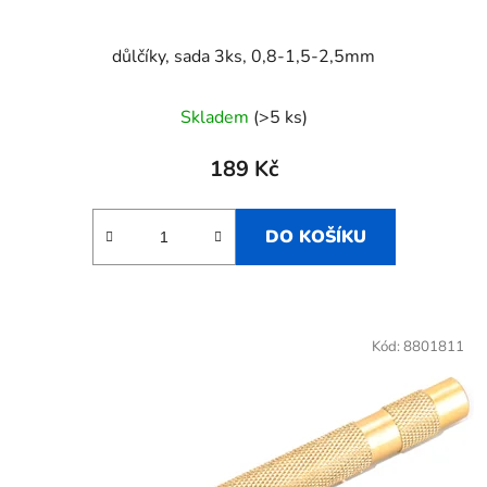
ů
důlčíky, sada 3ks, 0,8-1,5-2,5mm
Skladem
(>5 ks)
189 Kč
DO KOŠÍKU
Kód:
8801811