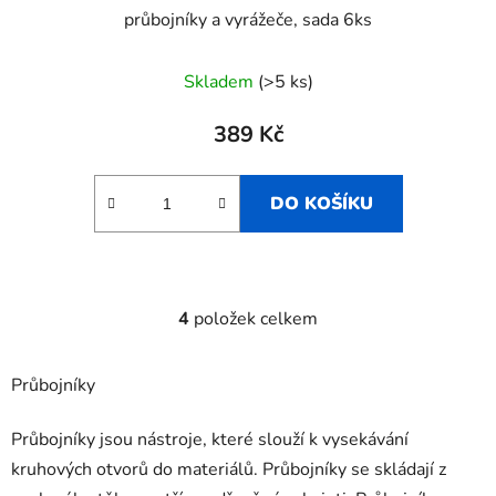
průbojníky a vyrážeče, sada 6ks
Skladem
(>5 ks)
389 Kč
DO KOŠÍKU
4
položek celkem
O
v
l
Průbojníky
á
d
Průbojníky jsou nástroje, které slouží k vysekávání
a
kruhových otvorů do materiálů. Průbojníky se skládají z
c