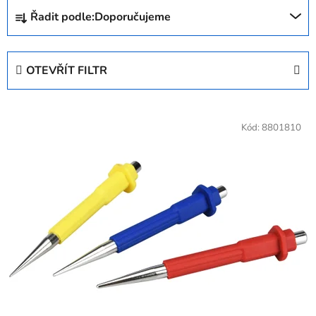
Ř
Řadit podle:
Doporučujeme
a
z
e
OTEVŘÍT FILTR
n
í
V
p
ý
Kód:
8801810
r
p
o
i
d
s
u
p
k
r
t
o
ů
d
u
k
t