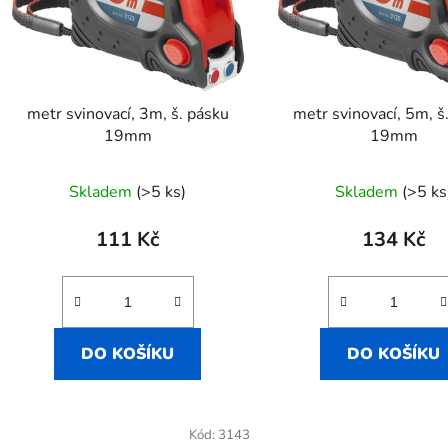
p
r
o
d
metr svinovací, 3m, š. pásku
metr svinovací, 5m, š
u
19mm
19mm
k
t
Skladem
(>5 ks)
Skladem
(>5 ks
ů
111 Kč
134 Kč
DO KOŠÍKU
DO KOŠÍKU
Kód:
3143