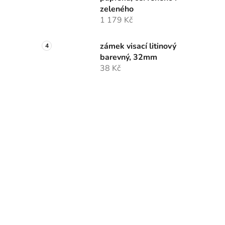
zeleného
1 179 Kč
zámek visací litinový
barevný, 32mm
38 Kč