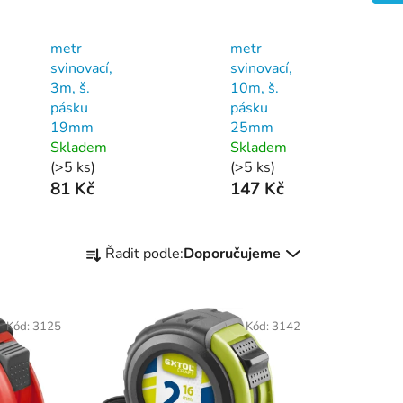
metr
metr
svinovací,
svinovací,
3m, š.
10m, š.
pásku
pásku
19mm
25mm
Skladem
Skladem
(>5 ks)
(>5 ks)
81 Kč
147 Kč
Ř
Řadit podle:
Doporučujeme
a
z
e
Kód:
3125
Kód:
3142
n
í
p