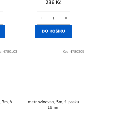
236 Kč
DO KOŠÍKU
d:
4780103
Kód:
4780205
 3m, š.
metr svinovací, 5m, š. pásku
19mm