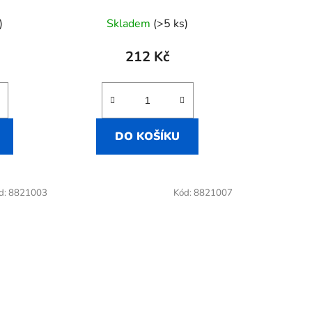
)
Skladem
(>5 ks)
212 Kč
DO KOŠÍKU
d:
8821003
Kód:
8821007