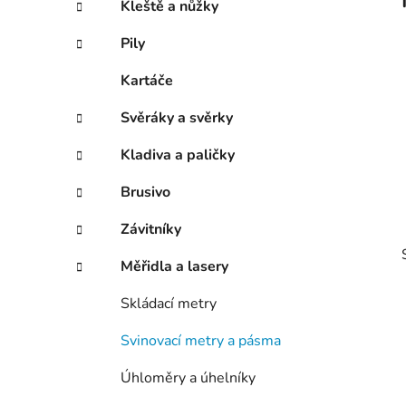
Kleště a nůžky
p
a
Pily
n
Kartáče
e
l
Svěráky a svěrky
Kladiva a paličky
Brusivo
Závitníky
Měřidla a lasery
Skládací metry
Svinovací metry a pásma
i
Úhloměry a úhelníky