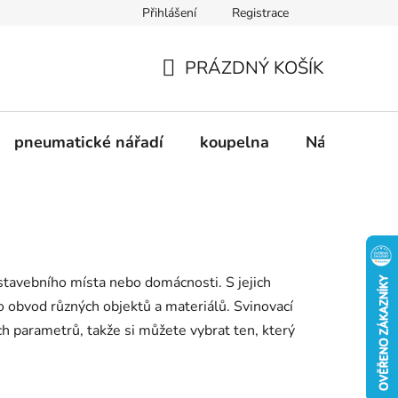
Přihlášení
Registrace
dnávka
Doprava a platba
Kontakty
Blog
PRÁZDNÝ KOŠÍK
NÁKUPNÍ
KOŠÍK
pneumatické nářadí
koupelna
Nádobí
stavebního místa nebo domácnosti. S jejich
 obvod různých objektů a materiálů. Svinovací
ích parametrů, takže si můžete vybrat ten, který