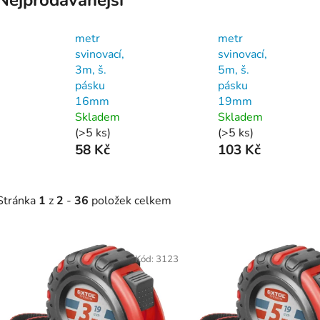
metr
metr
svinovací,
svinovací,
3m, š.
5m, š.
pásku
pásku
16mm
19mm
Skladem
Skladem
(>5 ks)
(>5 ks)
58 Kč
103 Kč
Stránka
1
z
2
-
36
položek celkem
V
ý
Kód:
3123
p
s