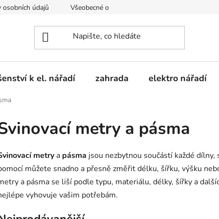
 osobních údajů
Všeobecné obchodní podmínky
Moje obje
šenství k el. nářadí
zahrada
elektro nářadí
ásma
Svinovací metry a pásma
Svinovací metry
a
pásma
jsou nezbytnou součástí každé dílny, 
pomocí můžete snadno a přesně změřit délku, šířku, výšku nebo
metry a pásma se liší podle typu, materiálu, délky, šířky a dalš
nejlépe vyhovuje vašim potřebám.
Nejprodávanější