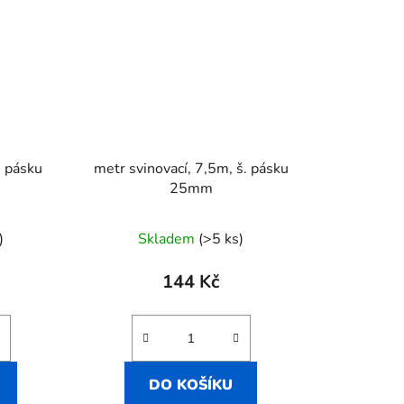
. pásku
metr svinovací, 7,5m, š. pásku
25mm
)
Skladem
(>5 ks)
144 Kč
DO KOŠÍKU