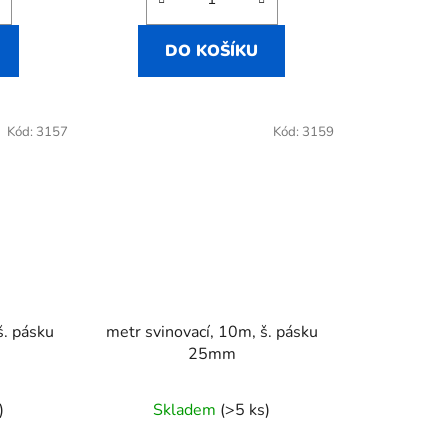
DO KOŠÍKU
Kód:
3157
Kód:
3159
š. pásku
metr svinovací, 10m, š. pásku
25mm
)
Skladem
(>5 ks)