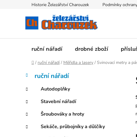
Přejít
Historie Železářství Charouzek
Podmínky ochrany
na
obsah
ruční nářadí
drobné zboží
příslu
Domů
/
ruční nářadí
/
Měřidla a lasery
/
Svinovací metry a p
P
K
Přeskočit
ruční nářadí
a
kategorie
o
t
s
Autodoplňky
e
t
g
Stavební nářadí
r
o
a
r
Šroubováky a hroty
i
n
e
n
Sekáče, průbojníky a důlčíky
í