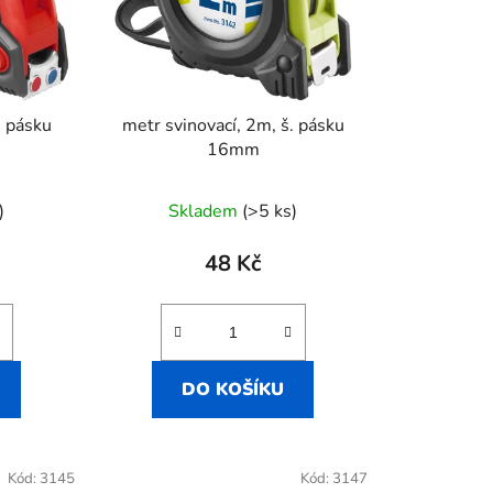
r
o
d
u
k
. pásku
metr svinovací, 2m, š. pásku
t
16mm
ů
)
Skladem
(>5 ks)
48 Kč
DO KOŠÍKU
Kód:
3145
Kód:
3147