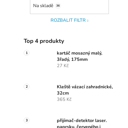
Na skladě
36
ROZBALIT FILTR
Top 4 produkty
kartáč mosazný malý,
3řadý, 175mm
27 Kč
Kleště vázací zahradnické,
32cm
365 Kč
přijímač-detektor laser.
paprsku, červeného i