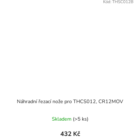
Kód:
THSC012B
Náhradní řezací nože pro THCS012, CR12MOV
Skladem
(>5 ks)
432 Kč