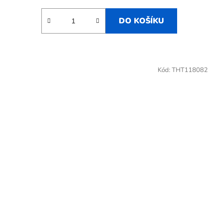
DO KOŠÍKU
Kód:
THT118082