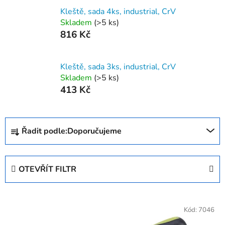
Kleště, sada 4ks, industrial, CrV
Skladem
(>5 ks)
816 Kč
Kleště, sada 3ks, industrial, CrV
Skladem
(>5 ks)
413 Kč
Ř
Řadit podle:
Doporučujeme
a
z
e
OTEVŘÍT FILTR
n
í
V
p
ý
Kód:
7046
r