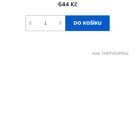
644 Kč
DO KOŠÍKU
Kód:
THKTV02P042