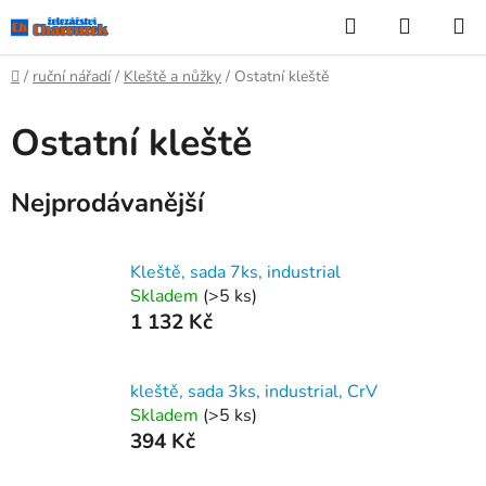
Přejít
Hledat
NÁKUP
na
KOŠÍK
obsah
Domů
/
ruční nářadí
/
Kleště a nůžky
/
Ostatní kleště
Ostatní kleště
Nejprodávanější
Kleště, sada 7ks, industrial
Skladem
(>5 ks)
1 132 Kč
kleště, sada 3ks, industrial, CrV
Skladem
(>5 ks)
394 Kč