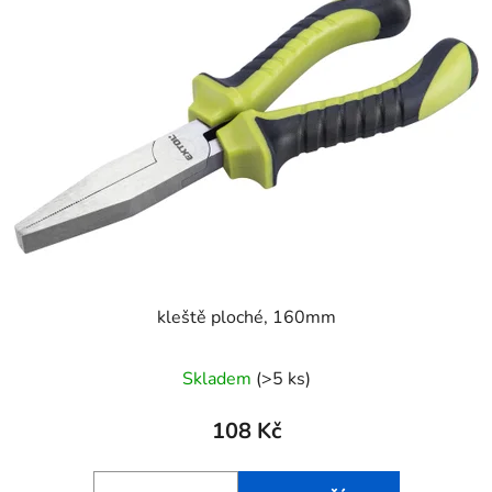
p
o
i
d
s
u
p
k
r
t
o
ů
d
u
k
t
ů
kleště ploché, 160mm
Skladem
(>5 ks)
108 Kč