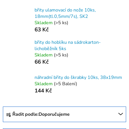
břity ulamovací do nože 10ks,
18mm(tl.0,5mm/7s), SK2
Skladem
(>5 ks)
63 Kč
břity do hoblíku na sádrokarton-
lichoběžník 5ks
Skladem
(>5 ks)
66 Kč
náhradní břity do škrabky 10ks, 38x19mm
Skladem
(>5 Balení)
144 Kč
Ř
Řadit podle:
Doporučujeme
a
z