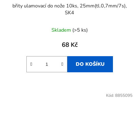
břity ulamovací do nože 10ks, 25mm(tl.0,7mm/7s),
SK4
Skladem
(>5 ks)
68 Kč
DO KOŠÍKU
Kód:
8855095