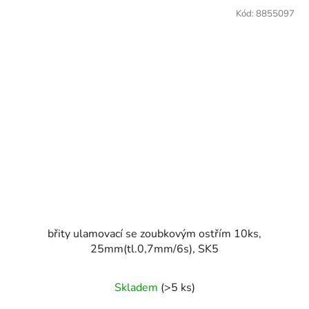
Kód:
8855097
břity ulamovací se zoubkovým ostřím 10ks,
25mm(tl.0,7mm/6s), SK5
Skladem
(>5 ks)