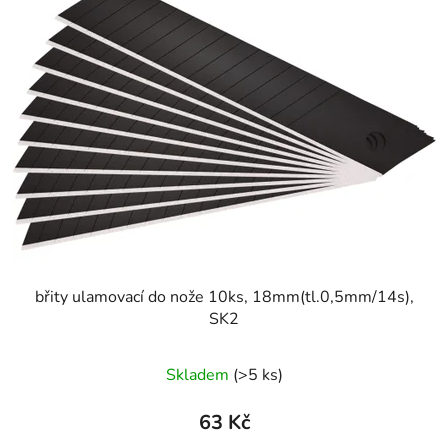
břity ulamovací do nože 10ks, 18mm(tl.0,5mm/14s),
SK2
Skladem
(>5 ks)
63 Kč