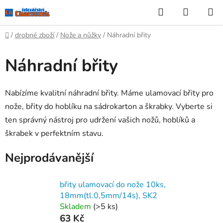
Přejít
Hledat
NÁKUP
na
KOŠÍK
obsah
Domů
/
drobné zboží
/
Nože a nůžky
/
Náhradní břity
Náhradní břity
Nabízíme kvalitní náhradní břity. Máme ulamovací břity pro
nože, břity do hoblíku na sádrokarton a škrabky. Vyberte si
ten správný nástroj pro udržení vašich nožů, hoblíků a
škrabek v perfektním stavu.
Nejprodávanější
břity ulamovací do nože 10ks,
18mm(tl.0,5mm/14s), SK2
Skladem
(>5 ks)
63 Kč