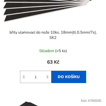
břity ulamovací do nože 10ks, 18mm(tl.0,5mm/7s),
SK2
Skladem
(>5 ks)
63 Kč
DO KOŠÍKU
Kód:
4780008