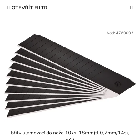
e
OTEVŘÍT FILTR
n
í
V
p
ý
Kód:
4780003
r
p
o
i
d
s
u
p
k
r
t
o
ů
d
u
k
t
ů
břity ulamovací do nože 10ks, 18mm(tl.0,7mm/14s),
SK2