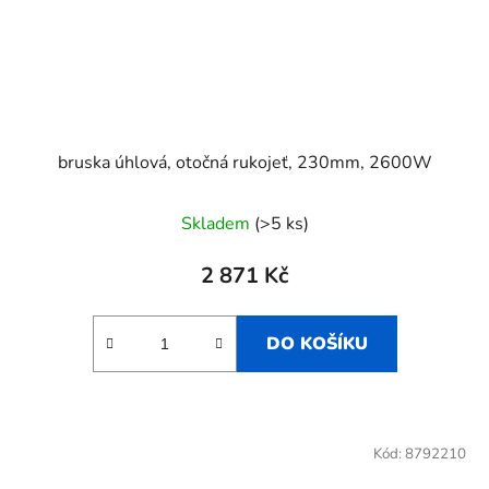
bruska úhlová, otočná rukojeť, 230mm, 2600W
Skladem
(>5 ks)
2 871 Kč
DO KOŠÍKU
Kód:
8792210