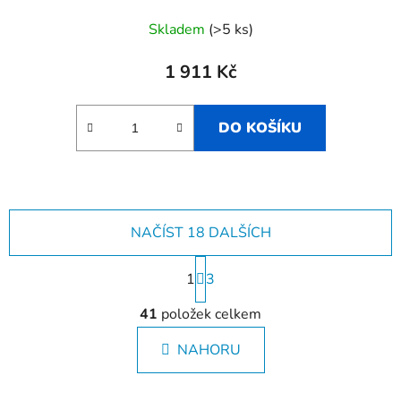
Skladem
(>5 ks)
1 911 Kč
DO KOŠÍKU
NAČÍST 18 DALŠÍCH
S
1
t
3
r
O
á
41
položek celkem
v
n
l
k
NAHORU
á
o
d
v
a
á