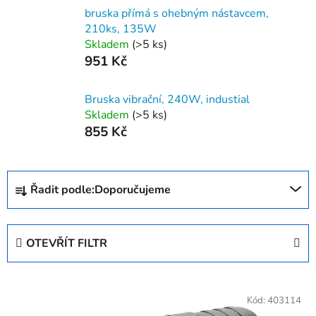
bruska přímá s ohebným nástavcem,
210ks, 135W
Skladem
(>5 ks)
951 Kč
Bruska vibrační, 240W, industial
Skladem
(>5 ks)
855 Kč
Ř
Řadit podle:
Doporučujeme
a
z
e
OTEVŘÍT FILTR
n
í
V
p
ý
Kód:
403114
r