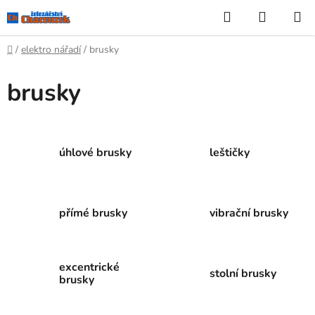
Přejít
Hledat
NÁKUP
na
KOŠÍK
obsah
Domů
/
elektro nářadí
/
brusky
brusky
úhlové brusky
leštičky
přímé brusky
vibrační brusky
excentrické
stolní brusky
brusky