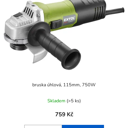
p
o
i
d
s
u
p
k
r
t
o
ů
d
u
k
t
ů
bruska úhlová, 115mm, 750W
Skladem
(>5 ks)
759 Kč