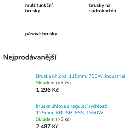
multifunkční
brusky na
brusky
sádrokartón
pásové brusky
Nejprodávanější
Bruska úhlová, 115mm, 750W, industrial
Skladem
(>5 ks)
1 296 Kč
bruska úhlová s regulací rychlosti,
125mm, BRUSHLESS, 1550W
Skladem
(>5 ks)
2 487 Kč