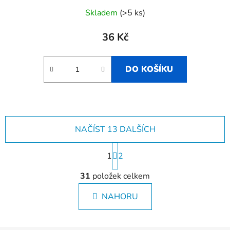
Skladem
(>5 ks)
36 Kč
DO KOŠÍKU
NAČÍST 13 DALŠÍCH
S
1
t
2
r
O
á
31
položek celkem
v
n
l
k
NAHORU
á
o
d
v
a
á