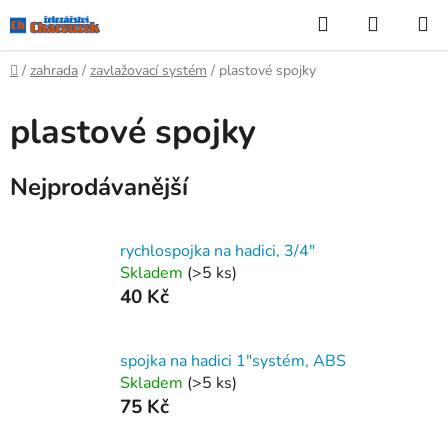
Přejít
Hledat
NÁKUP
na
KOŠÍK
obsah
Domů
/
zahrada
/
zavlažovací systém
/
plastové spojky
plastové spojky
Nejprodávanější
rychlospojka na hadici, 3/4"
Skladem
(>5 ks)
40 Kč
spojka na hadici 1"systém, ABS
Skladem
(>5 ks)
75 Kč