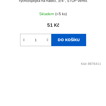
rychlospojka na hadici, 3/4", STOP ventil
Skladem
(>5 ks)
51 Kč
DO KOŠÍKU
Kód:
8876411