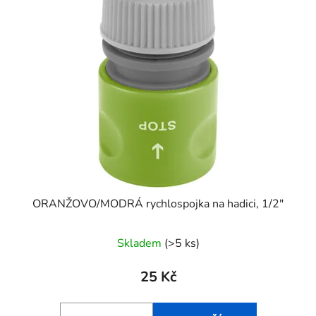
p
o
i
d
s
u
p
k
r
t
o
ů
d
u
k
t
ů
ORANŽOVO/MODRÁ rychlospojka na hadici, 1/2"
Skladem
(>5 ks)
25 Kč