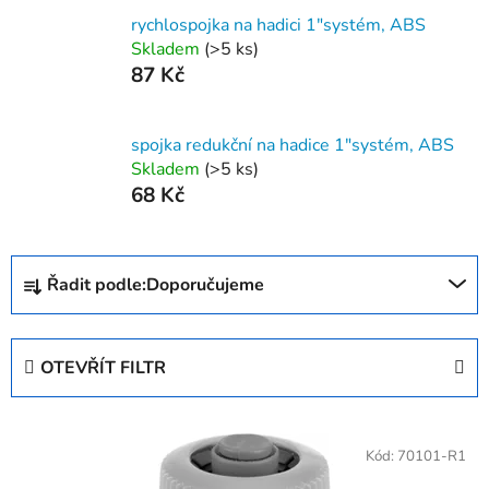
rychlospojka na hadici 1"systém, ABS
Skladem
(>5 ks)
87 Kč
spojka redukční na hadice 1"systém, ABS
Skladem
(>5 ks)
68 Kč
Ř
Řadit podle:
Doporučujeme
a
z
e
OTEVŘÍT FILTR
n
í
V
p
ý
Kód:
70101-R1
r