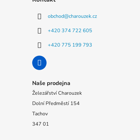
p
a
obchod
@
charouzek.cz
t
í
+420 374 722 605
+420 775 199 793
Naše prodejna
Železářství Charouzek
Dolní Předměstí 154
Tachov
347 01