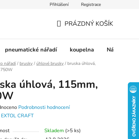
Přihlášení
Registrace
dnávka
Doprava a platba
Kontakty
Blog
PRÁZDNÝ KOŠÍK
NÁKUPNÍ
KOŠÍK
pneumatické nářadí
koupelna
Nádobí
ro nářadí
/
brusky
/
úhlové brusky
/
bruska úhlová,
 750W
ska úhlová, 115mm,
0W
né
dnoceno
Podrobnosti hodnocení
ení
:
EXTOL CRAFT
tu
nost
Skladem
(>5 ks)