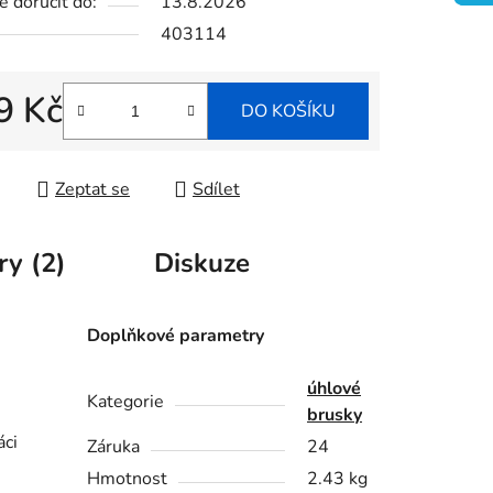
 doručit do:
13.8.2026
403114
ek.
9 Kč
DO KOŠÍKU
 cena:
Zeptat se
Sdílet
ry (2)
Diskuze
Doplňkové parametry
úhlové
Kategorie
brusky
áci
Záruka
24
Hmotnost
2.43 kg