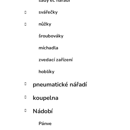
sady el. nářadí
svářečky
nůžky
šroubováky
míchadla
zvedací zařízení
hoblíky
pneumatické nářadí
koupelna
Nádobí
Pánve