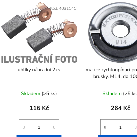
Kód:
403114C
Kó
uhlíky náhradní 2ks
matice rychloupínací p
brusky, M14, do 
Skladem
(>5 ks)
Skladem
(>5 ks
116 Kč
264 Kč