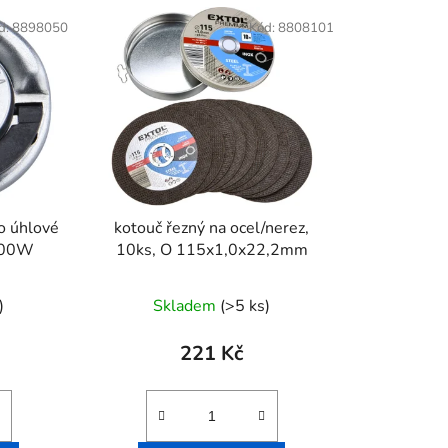
d:
8898050
Kód:
8808101
ro úhlové
kotouč řezný na ocel/nerez,
1000W
10ks, O 115x1,0x22,2mm
)
Skladem
(>5 ks)
221 Kč