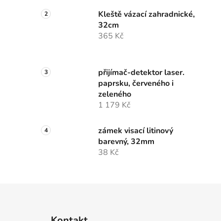
Kleště vázací zahradnické,
32cm
365 Kč
přijímač-detektor laser.
paprsku, červeného i
zeleného
1 179 Kč
zámek visací litinový
barevný, 32mm
38 Kč
Z
á
Kontakt