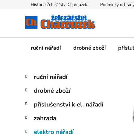
Přejít
Historie Železářství Charouzek
Podmínky ochrany
na
obsah
ruční nářadí
drobné zboží
příslu
P
K
Přeskočit
ruční nářadí
a
kategorie
o
t
s
drobné zboží
e
t
g
r
příslušenství k el. nářadí
o
a
r
zahrada
i
n
e
n
elektro nářadí