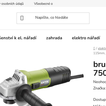
 osobních údajů
Všeobecné obchodní podmínky
Moje obje
šenství k el. nářadí
zahrada
elektro nářadí
Domů
/
elekt
115mm,
bru
75
Průměr
Neoho
hodnoc
Značka
produk
Dostup
je