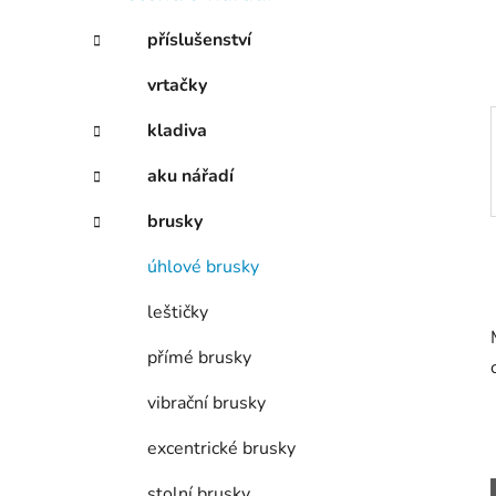
í
p
příslušenství
a
vrtačky
n
e
kladiva
l
aku nářadí
brusky
úhlové brusky
leštičky
přímé brusky
vibrační brusky
excentrické brusky
stolní brusky