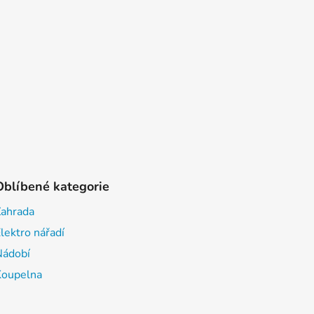
Oblíbené kategorie
Zahrada
lektro nářadí
Nádobí
Koupelna