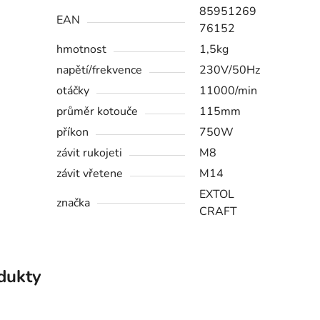
85951269
EAN
76152
hmotnost
1,5kg
napětí/frekvence
230V/50Hz
otáčky
11000/min
průměr kotouče
115mm
příkon
750W
závit rukojeti
M8
závit vřetene
M14
EXTOL
značka
CRAFT
odukty