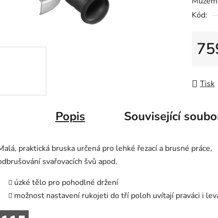
Můžeme
0,0
Kód:
z
5
hvězdič
75
Měrná
Tisk
Popis
Související soubo
Malá, praktická bruska určená pro lehké řezací a brusné práce,
odbrušování svařovacích švů apod.
úzké tělo pro pohodlné držení
možnost nastavení rukojeti do tří poloh uvítají praváci i lev