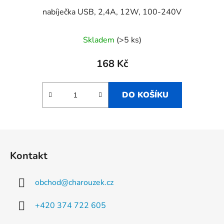
nabíječka USB, 2,4A, 12W, 100-240V
Skladem
(>5 ks)
168 Kč
DO KOŠÍKU
Z
á
Kontakt
p
a
obchod
@
charouzek.cz
t
í
+420 374 722 605