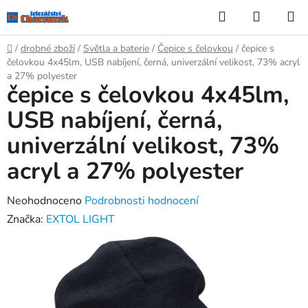
Přejít
Hledat
NÁKUP
na
KOŠÍK
obsah
Domů
/
drobné zboží
/
Světla a baterie
/
Čepice s čelovkou
/
čepice s
čelovkou 4x45lm, USB nabíjení, černá, univerzální velikost, 73% acryl
a 27% polyester
čepice s čelovkou 4x45lm,
USB nabíjení, černá,
univerzální velikost, 73%
acryl a 27% polyester
Průměrné
Neohodnoceno
Podrobnosti hodnocení
hodnocení
Značka:
EXTOL LIGHT
produktu
je
0,0
z