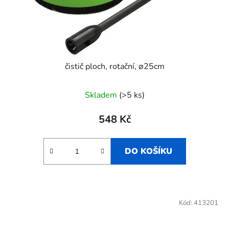
čistič ploch, rotační, ⌀25cm
Skladem
(>5 ks)
548 Kč
DO KOŠÍKU
Kód:
413201