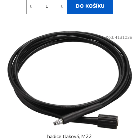
DO KOŠÍKU
Kód:
413103B
hadice tlaková, M22