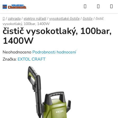
Přejít
Hledat
NÁKUP
na
KOŠÍK
obsah
Domů
/
zahrada
/
elektro nářadí
/
vysokotlaké čističe
/
čističe
/
čistič
vysokotlaký, 100bar, 1400W
čistič vysokotlaký, 100bar,
1400W
Průměrné
Neohodnoceno
Podrobnosti hodnocení
hodnocení
Značka:
EXTOL CRAFT
produktu
je
0,0
z
5
hvězdiček.