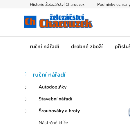
Přejít
Historie Železářství Charouzek
Podmínky ochrany
na
obsah
ruční nářadí
drobné zboží
příslu
P
K
Přeskočit
ruční nářadí
a
kategorie
o
t
s
Autodoplňky
e
t
g
Stavební nářadí
r
o
a
r
Šroubováky a hroty
i
n
e
n
Nástrčné klíče