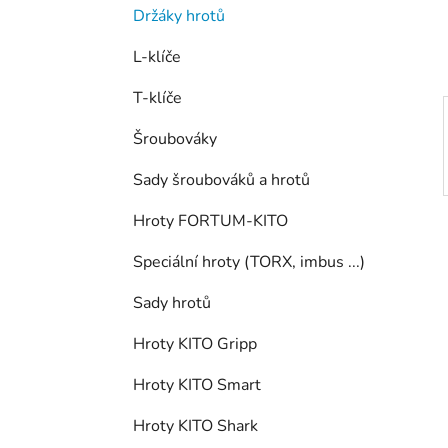
í
Držáky hrotů
p
a
L-klíče
n
T-klíče
e
l
Šroubováky
Sady šroubováků a hrotů
Hroty FORTUM-KITO
Speciální hroty (TORX, imbus ...)
Sady hrotů
Hroty KITO Gripp
Hroty KITO Smart
Hroty KITO Shark