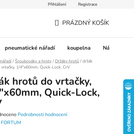
Přihlášení
Registrace
dnávka
Doprava a platba
Kontakty
Blog
PRÁZDNÝ KOŠÍK
NÁKUPNÍ
KOŠÍK
pneumatické nářadí
koupelna
Nádobí
 nářadí
/
Šroubováky a hroty
/
Držáky hrotů
/
držák
 vrtačky, 1/4"x60mm, Quick-Lock, CrV
ák hrotů do vrtačky,
"x60mm, Quick-Lock,
V
né
dnoceno
Podrobnosti hodnocení
ení
:
FORTUM
tu