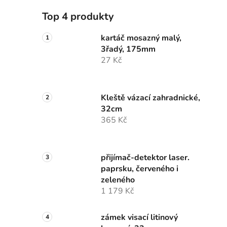
Top 4 produkty
kartáč mosazný malý,
3řadý, 175mm
27 Kč
Kleště vázací zahradnické,
32cm
365 Kč
přijímač-detektor laser.
paprsku, červeného i
zeleného
1 179 Kč
zámek visací litinový