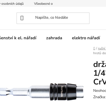
 osobních údajů
Všeobecné obchodní podmínky
Moje obje
šenství k el. nářadí
zahrada
elektro nářadí
Domů
/
ruční
hrotů do
drž
1/4
Cr
Průměr
Neoho
hodnoc
Značka
produk