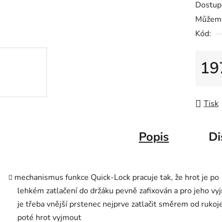
Dostup
je
Můžeme
0,0
Kód:
z
5
hvězdič
19
Měrná
Tisk
Popis
Di
mechanismus funkce Quick-Lock pracuje tak, že hrot je po
lehkém zatlačení do držáku pevně zafixován a pro jeho vy
je třeba vnější prstenec nejprve zatlačit směrem od rukoje
poté hrot vyjmout