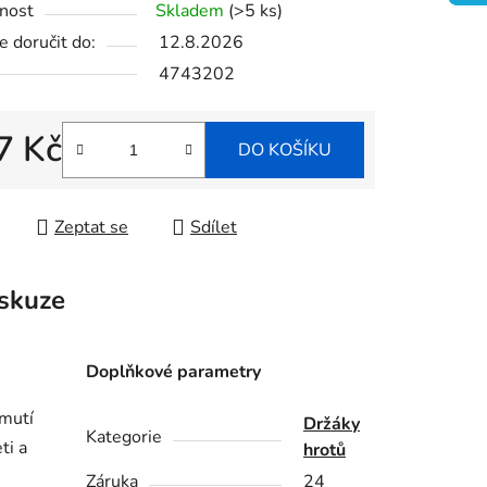
nost
Skladem
(>5 ks)
 doručit do:
12.8.2026
4743202
ek.
7 Kč
DO KOŠÍKU
 cena:
Zeptat se
Sdílet
skuze
Doplňkové parametry
jmutí
Držáky
Kategorie
ti a
hrotů
Záruka
24