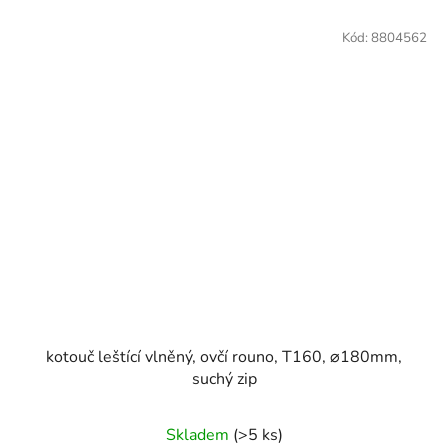
Kód:
8804562
kotouč leštící vlněný, ovčí rouno, T160, ⌀180mm,
suchý zip
Skladem
(>5 ks)