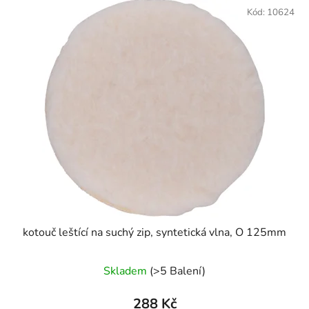
p
ý
Kód:
10624
r
p
o
i
d
s
u
p
k
r
t
o
ů
d
u
k
t
ů
kotouč leštící na suchý zip, syntetická vlna, O 125mm
Skladem
(>5 Balení)
288 Kč