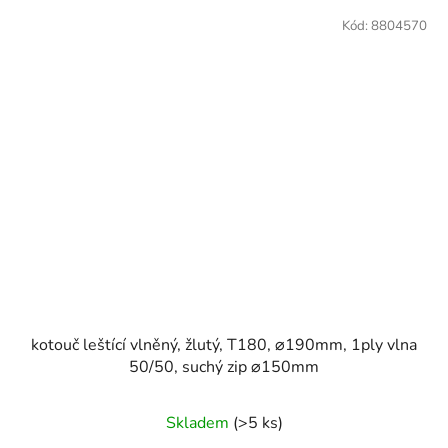
Kód:
8804570
kotouč leštící vlněný, žlutý, T180, ⌀190mm, 1ply vlna
50/50, suchý zip ⌀150mm
Skladem
(>5 ks)