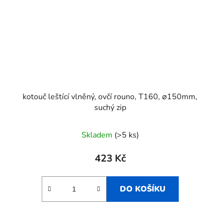
kotouč leštící vlněný, ovčí rouno, T160, ⌀150mm,
suchý zip
Skladem
(>5 ks)
423 Kč
DO KOŠÍKU