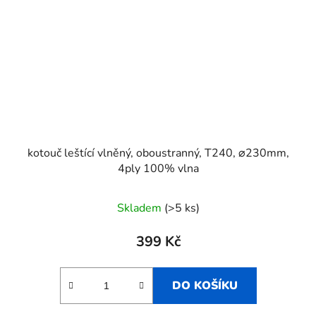
kotouč leštící vlněný, oboustranný, T240, ⌀230mm,
4ply 100% vlna
Skladem
(>5 ks)
399 Kč
DO KOŠÍKU