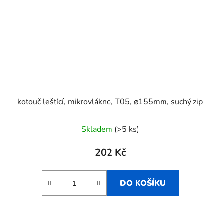
kotouč leštící, mikrovlákno, T05, ⌀155mm, suchý zip
Skladem
(>5 ks)
202 Kč
DO KOŠÍKU