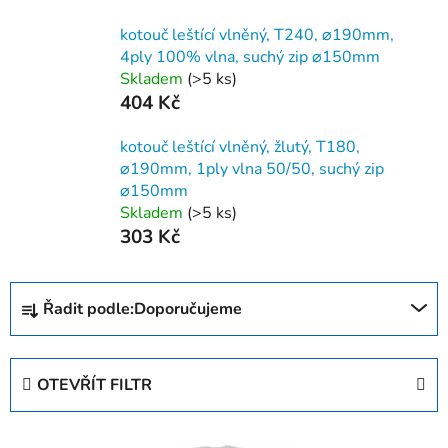
kotouč leštící vlněný, T240, ⌀190mm,
4ply 100% vlna, suchý zip ⌀150mm
Skladem
(>5 ks)
404 Kč
kotouč leštící vlněný, žlutý, T180,
⌀190mm, 1ply vlna 50/50, suchý zip
⌀150mm
Skladem
(>5 ks)
303 Kč
Ř
Řadit podle:
Doporučujeme
a
z
e
OTEVŘÍT FILTR
n
í
V