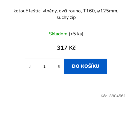
kotouč leštící vlněný, ovčí rouno, T160, ⌀125mm,
suchý zip
Skladem
(>5 ks)
317 Kč
DO KOŠÍKU
Kód:
8804561