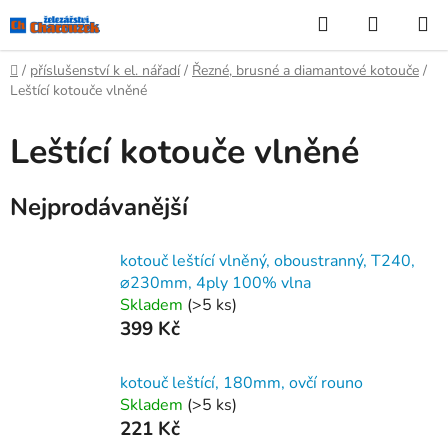
Přejít
Hledat
NÁKUP
na
KOŠÍK
obsah
Domů
/
příslušenství k el. nářadí
/
Řezné, brusné a diamantové kotouče
/
Leštící kotouče vlněné
Leštící kotouče vlněné
Nejprodávanější
kotouč leštící vlněný, oboustranný, T240,
⌀230mm, 4ply 100% vlna
Skladem
(>5 ks)
399 Kč
kotouč leštící, 180mm, ovčí rouno
Skladem
(>5 ks)
221 Kč