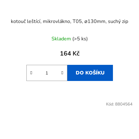
kotouč leštící, mikrovlákno, T05, ⌀130mm, suchý zip
Skladem
(>5 ks)
164 Kč
DO KOŠÍKU
Kód:
8804564