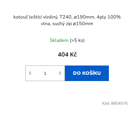
kotouč leštící vlněný, T240, ⌀190mm, 4ply 100%
vlna, suchý zip ⌀150mm
Skladem
(>5 ks)
404 Kč
DO KOŠÍKU
Kód:
8804576