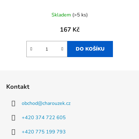
Skladem
(>5 ks)
167 Kč
DO KOŠÍKU
Z
á
Kontakt
p
a
obchod
@
charouzek.cz
t
í
+420 374 722 605
+420 775 199 793