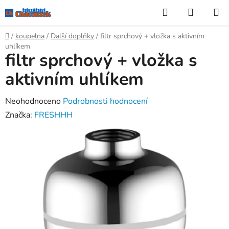
Přejít
Hledat
NÁKUP
na
KOŠÍK
obsah
Domů
/
koupelna
/
Další doplňky
/
filtr sprchový + vložka s aktivním
uhlíkem
filtr sprchový + vložka s
aktivním uhlíkem
Průměrné
Neohodnoceno
Podrobnosti hodnocení
hodnocení
Značka:
FRESHHH
produktu
je
0,0
z
5
hvězdiček.