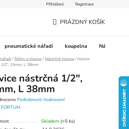
Přihlášení
Registrace
dnávka
Doprava a platba
Kontakty
Blog
PRÁZDNÝ KOŠÍK
NÁKUPNÍ
KOŠÍK
pneumatické nářadí
koupelna
Nádobí
 nářadí
/
Ráčny a hlavice
/
Nástrčné hlavice
/
hlavice
á 1/2", 15mm, L 38mm
vice nástrčná 1/2",
mm, L 38mm
né
dnoceno
Podrobnosti hodnocení
ení
:
FORTUM
tu
nost
Skladem
(>5 ks)