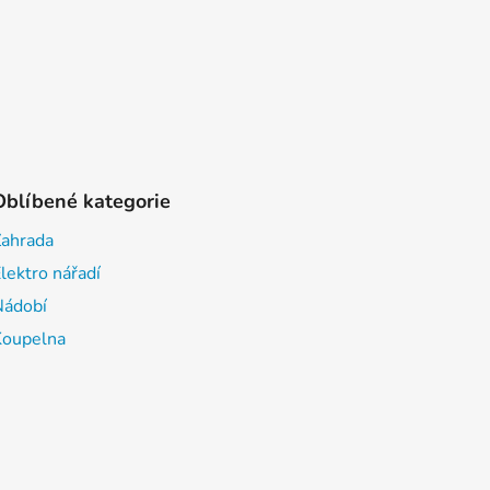
Oblíbené kategorie
Zahrada
lektro nářadí
Nádobí
Koupelna