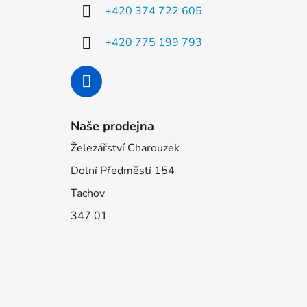
í
+420 374 722 605
+420 775 199 793
Naše prodejna
Železářství Charouzek
Dolní Předměstí 154
Tachov
347 01