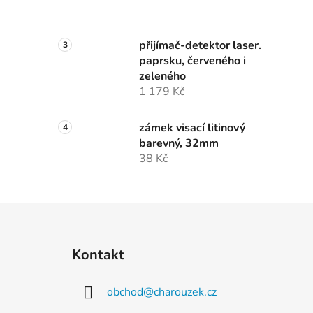
přijímač-detektor laser.
paprsku, červeného i
zeleného
1 179 Kč
zámek visací litinový
barevný, 32mm
38 Kč
Z
á
Kontakt
p
a
obchod
@
charouzek.cz
t