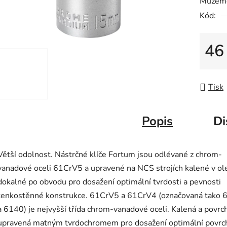
Můžeme
0,0
Kód:
z
5
hvězdič
46
Měrná
Tisk
Popis
Di
Větší odolnost. Nástrčné klíče Fortum jsou odlévané z chrom-
vanadové oceli 61CrV5 a upravené na NCS strojích kalené v ole
dokalné po obvodu pro dosažení optimální tvrdosti a pevnosti
tenkostěnné konstrukce. 61CrV5 a 61CrV4 (označovaná tako 
a 6140) je nejvyšší třída chrom-vanadové oceli. Kalená a povrc
upravená matným tvrdochromem pro dosažení optimální povrc