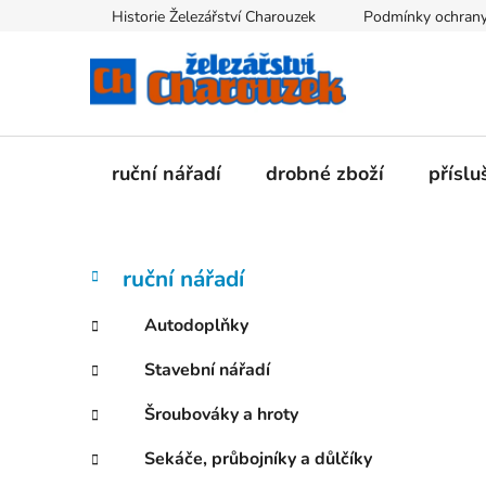
Přejít
Historie Železářství Charouzek
Podmínky ochrany
na
obsah
ruční nářadí
drobné zboží
příslu
P
K
Přeskočit
ruční nářadí
a
kategorie
o
t
s
Autodoplňky
e
t
g
Stavební nářadí
r
o
a
r
Šroubováky a hroty
i
n
e
n
Sekáče, průbojníky a důlčíky