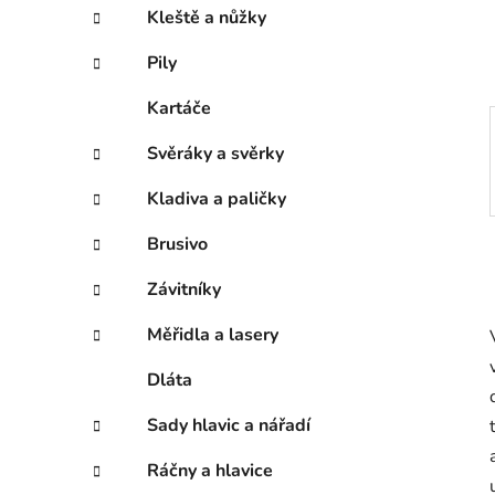
í
Kleště a nůžky
p
a
Pily
n
Kartáče
e
l
Svěráky a svěrky
Kladiva a paličky
Brusivo
Závitníky
Měřidla a lasery
Dláta
Sady hlavic a nářadí
Ráčny a hlavice