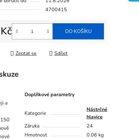
 doručit do:
11.8.2026
4700415
ek.
 Kč
DO KOŠÍKU
 cena:
Zeptat se
Sdílet
skuze
Doplňkové parametry
ji a
Nástrčné
Kategorie
hlavice
6150
Záruka
24
hově
Hmotnost
0.06 kg
hové