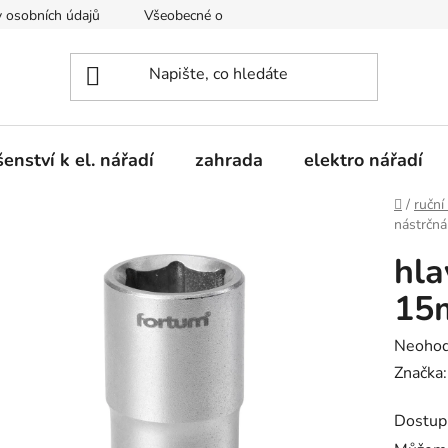
 osobních údajů
Všeobecné obchodní podmínky
Moje obje
šenství k el. nářadí
zahrada
elektro nářadí
Domů
/
ruční
nástrčn
hla
15
Průměr
Neoho
hodnoc
Značka
produk
Dostup
je