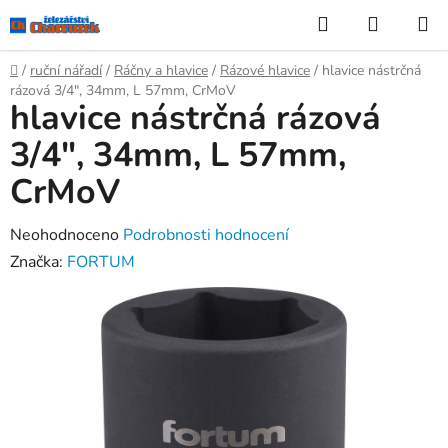
Přejít
Hledat
NÁKUP
na
KOŠÍK
obsah
Domů
/
ruční nářadí
/
Ráčny a hlavice
/
Rázové hlavice
/
hlavice nástrčná
rázová 3/4", 34mm, L 57mm, CrMoV
hlavice nástrčná rázová
3/4", 34mm, L 57mm,
CrMoV
Průměrné
Neohodnoceno
Podrobnosti hodnocení
hodnocení
Značka:
FORTUM
produktu
je
0,0
z
5
hvězdiček.