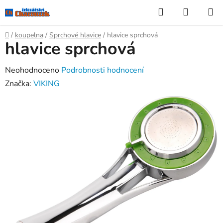
Přejít
Hledat
NÁKUP
na
KOŠÍK
obsah
Domů
/
koupelna
/
Sprchové hlavice
/
hlavice sprchová
hlavice sprchová
Průměrné
Neohodnoceno
Podrobnosti hodnocení
hodnocení
Značka:
VIKING
produktu
je
0,0
z
5
hvězdiček.