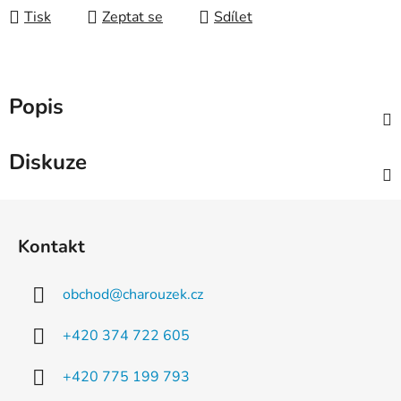
Tisk
Zeptat se
Sdílet
Popis
Diskuze
Z
á
Kontakt
p
a
obchod
@
charouzek.cz
t
í
+420 374 722 605
+420 775 199 793