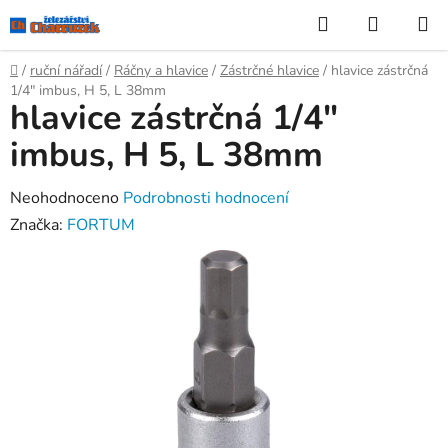
Přejít
Hledat
NÁKUP
na
KOŠÍK
obsah
Domů
/
ruční nářadí
/
Ráčny a hlavice
/
Zástrčné hlavice
/
hlavice zástrčná
1/4" imbus, H 5, L 38mm
hlavice zástrčná 1/4"
imbus, H 5, L 38mm
Průměrné
Neohodnoceno
Podrobnosti hodnocení
hodnocení
Značka:
FORTUM
produktu
je
0,0
z
5
hvězdiček.