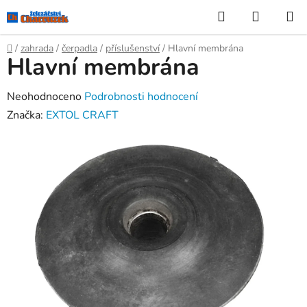
Přejít
Hledat
NÁKUP
na
KOŠÍK
obsah
Domů
/
zahrada
/
čerpadla
/
příslušenství
/
Hlavní membrána
Hlavní membrána
Průměrné
Neohodnoceno
Podrobnosti hodnocení
hodnocení
Značka:
EXTOL CRAFT
produktu
je
0,0
z
5
hvězdiček.