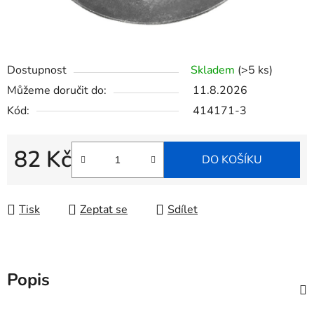
Dostupnost
Skladem
(>5 ks)
Můžeme doručit do:
11.8.2026
Kód:
414171-3
82 Kč
DO KOŠÍKU
Měrná cena:
Tisk
Zeptat se
Sdílet
Popis