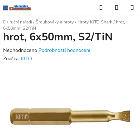
Přejít
Hledat
NÁKUP
na
KOŠÍK
obsah
Domů
/
ruční nářadí
/
Šroubováky a hroty
/
Hroty KITO Shark
/
hrot,
6x50mm, S2/TiN
hrot, 6x50mm, S2/TiN
Průměrné
Neohodnoceno
Podrobnosti hodnocení
hodnocení
Značka:
KITO
produktu
je
0,0
z
5
hvězdiček.