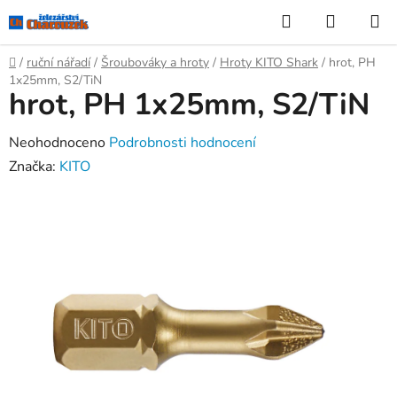
Přejít
Hledat
NÁKUP
na
KOŠÍK
obsah
Domů
/
ruční nářadí
/
Šroubováky a hroty
/
Hroty KITO Shark
/
hrot, PH
1x25mm, S2/TiN
hrot, PH 1x25mm, S2/TiN
Průměrné
Neohodnoceno
Podrobnosti hodnocení
hodnocení
Značka:
KITO
produktu
je
0,0
z
5
hvězdiček.