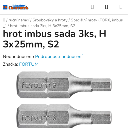
Přejít
Hledat
NÁKUP
na
KOŠÍK
obsah
Domů
/
ruční nářadí
/
Šroubováky a hroty
/
Speciální hroty (TORX, imbus
...)
/
hrot imbus sada 3ks, H 3x25mm, S2
hrot imbus sada 3ks, H
3x25mm, S2
Průměrné
Neohodnoceno
Podrobnosti hodnocení
hodnocení
Značka:
FORTUM
produktu
je
0,0
z
5
hvězdiček.