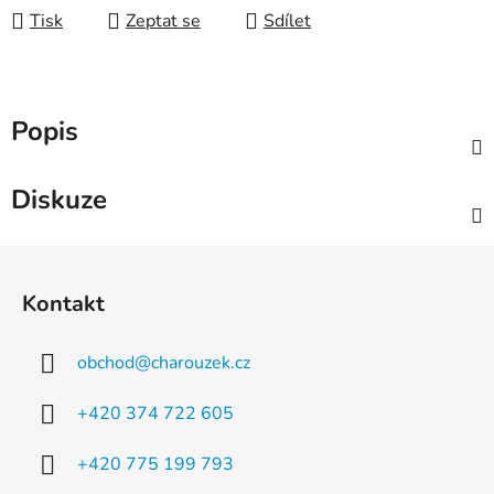
Tisk
Zeptat se
Sdílet
Popis
Diskuze
Z
á
Kontakt
p
a
obchod
@
charouzek.cz
t
í
+420 374 722 605
+420 775 199 793