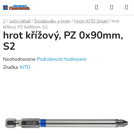
Přejít
Hledat
NÁKUP
na
KOŠÍK
obsah
Domů
/
ruční nářadí
/
Šroubováky a hroty
/
Hroty KITO Smart
/
hrot
křížový, PZ 0x90mm, S2
hrot křížový, PZ 0x90mm,
S2
Průměrné
Neohodnoceno
Podrobnosti hodnocení
hodnocení
Značka:
KITO
produktu
je
0,0
z
5
hvězdiček.