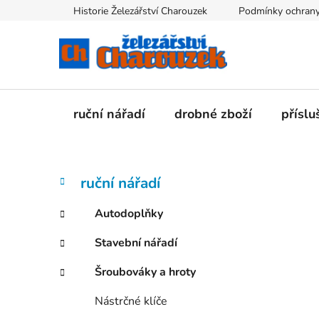
Přejít
Historie Železářství Charouzek
Podmínky ochrany
na
obsah
ruční nářadí
drobné zboží
příslu
P
K
Přeskočit
ruční nářadí
a
kategorie
o
t
s
Autodoplňky
e
t
g
Stavební nářadí
r
o
a
r
Šroubováky a hroty
i
n
e
n
Nástrčné klíče