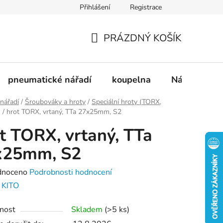
Přihlášení
Registrace
dnávka
Doprava a platba
Kontakty
Blog
PRÁZDNÝ KOŠÍK
NÁKUPNÍ
KOŠÍK
pneumatické nářadí
koupelna
Nádobí
 nářadí
/
Šroubováky a hroty
/
Speciální hroty (TORX,
)
/
hrot TORX, vrtaný, TTa 27x25mm, S2
t TORX, vrtaný, TTa
x25mm, S2
né
dnoceno
Podrobnosti hodnocení
ení
:
KITO
tu
nost
Skladem
(>5 ks)