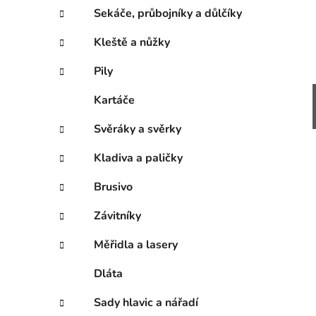
Sekáče, průbojníky a důlčíky
Kleště a nůžky
Pily
Kartáče
Svěráky a svěrky
Kladiva a paličky
Brusivo
Závitníky
Měřidla a lasery
Dláta
Sady hlavic a nářadí