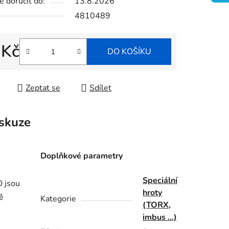
 doručit do:
13.8.2026
4810489
ek.
 Kč
DO KOŠÍKU
 cena:
Zeptat se
Sdílet
skuze
Doplňkové parametry
Speciální
O jsou
hroty
ě
Kategorie
(TORX,
imbus ...)