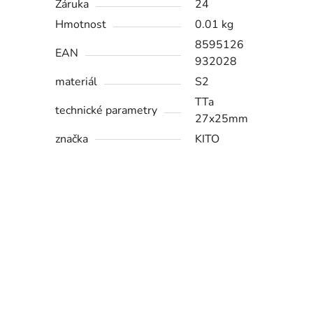
Záruka
24
Hmotnost
0.01 kg
8595126
EAN
932028
materiál
S2
TTa
technické parametry
27x25mm
značka
KITO