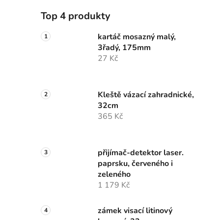
Top 4 produkty
kartáč mosazný malý,
3řadý, 175mm
27 Kč
Kleště vázací zahradnické,
32cm
365 Kč
přijímač-detektor laser.
paprsku, červeného i
zeleného
1 179 Kč
zámek visací litinový