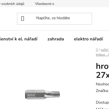
 osobních údajů
Všeobecné obchodní podmínky
Moje obje
šenství k el. nářadí
zahrada
elektro nářadí
Domů
/
ruční
imbus ...
hro
27
Průměr
Neoho
hodnoc
Značka
produk
Dostup
je