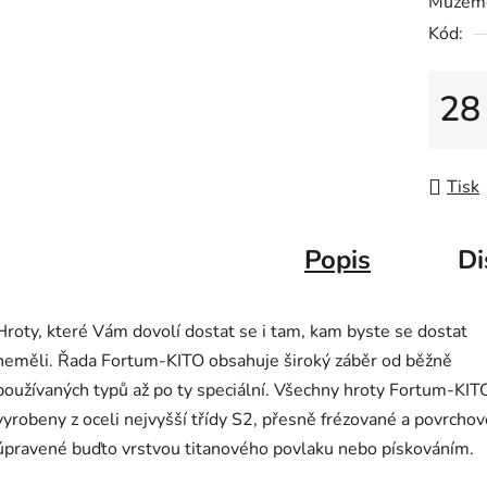
Můžeme
0,0
Kód:
z
5
hvězdič
28
Měrná
Tisk
Popis
Di
Hroty, které Vám dovolí dostat se i tam, kam byste se dostat
neměli. Řada Fortum-KITO obsahuje široký záběr od běžně
používaných typů až po ty speciální. Všechny hroty Fortum-KIT
vyrobeny z oceli nejvyšší třídy S2, přesně frézované a povrchov
úpravené buďto vrstvou titanového povlaku nebo pískováním.