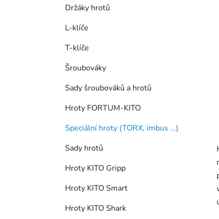
í
Držáky hrotů
p
a
L-klíče
n
T-klíče
e
l
Šroubováky
Sady šroubováků a hrotů
Hroty FORTUM-KITO
Speciální hroty (TORX, imbus ...)
Sady hrotů
Hroty KITO Gripp
Hroty KITO Smart
Hroty KITO Shark