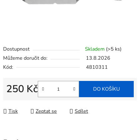
Dostupnost
Skladem
(>5 ks)
Můžeme doručit do:
13.8.2026
Kód:
4810311
250 Kč
DO KOŠÍKU
Měrná cena:
Tisk
Zeptat se
Sdílet