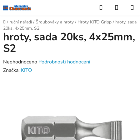
Přejít
Hledat
NÁKUP
na
KOŠÍK
obsah
Domů
/
ruční nářadí
/
Šroubováky a hroty
/
Hroty KITO Gripp
/
hroty, sada
20ks, 4x25mm, S2
hroty, sada 20ks, 4x25mm,
S2
Průměrné
Neohodnoceno
Podrobnosti hodnocení
hodnocení
Značka:
KITO
produktu
je
0,0
z
5
hvězdiček.