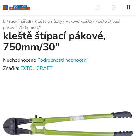
Přejít
Hledat
NÁKUP
na
KOŠÍK
obsah
Domů
/
ruční nářadí
/
Kleště a nůžky
/
Pákové kleště
/
kleště štípací
pákové, 750mm/30"
kleště štípací pákové,
750mm/30"
Průměrné
Neohodnoceno
Podrobnosti hodnocení
hodnocení
Značka:
EXTOL CRAFT
produktu
je
0,0
z
5
hvězdiček.