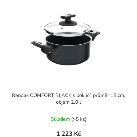
p
i
s
p
r
o
d
u
k
t
ů
Rendlík COMFORT BLACK s poklicí, průměr 18 cm,
objem 2.0 l
Skladem
(>5 ks)
1 223 Kč