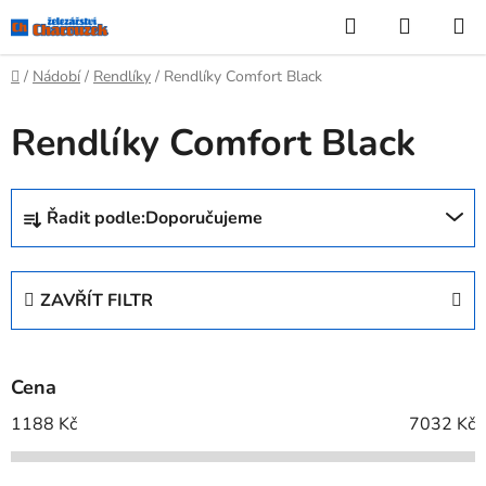
Přejít
Hledat
NÁKUP
na
KOŠÍK
obsah
Domů
/
Nádobí
/
Rendlíky
/
Rendlíky Comfort Black
Rendlíky Comfort Black
Ř
Řadit podle:
Doporučujeme
a
z
e
ZAVŘÍT FILTR
n
í
p
Cena
r
o
1188
Kč
7032
Kč
d
u