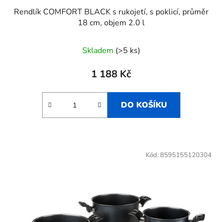
Rendlík COMFORT BLACK s rukojetí, s poklicí, průměr
18 cm, objem 2.0 l
Skladem
(>5 ks)
1 188 Kč
DO KOŠÍKU
Kód:
8595155120304