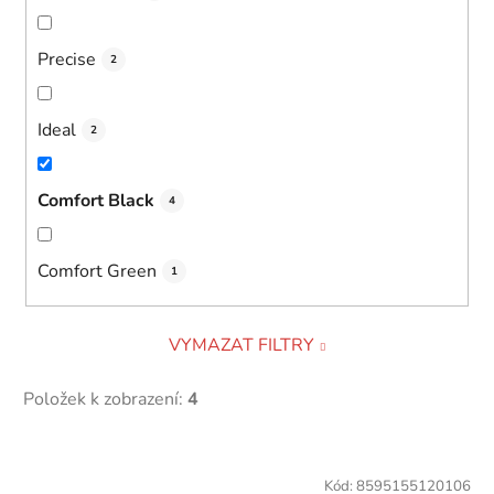
Precise
2
Ideal
2
Comfort Black
4
Comfort Green
1
VYMAZAT FILTRY
Položek k zobrazení:
4
V
ý
Kód:
8595155120106