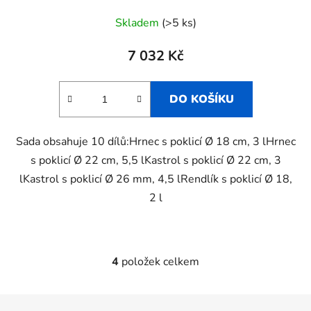
Skladem
(>5 ks)
7 032 Kč
DO KOŠÍKU
Sada obsahuje 10 dílů:Hrnec s poklicí Ø 18 cm, 3 lHrnec
s poklicí Ø 22 cm, 5,5 lKastrol s poklicí Ø 22 cm, 3
lKastrol s poklicí Ø 26 mm, 4,5 lRendlík s poklicí Ø 18,
2 l
4
položek celkem
O
v
l
Z