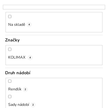
k
t
ů
Na skladě
4
Značky
KOLIMAX
4
Druh nádobí
Rendlík
2
Sady nádobí
2