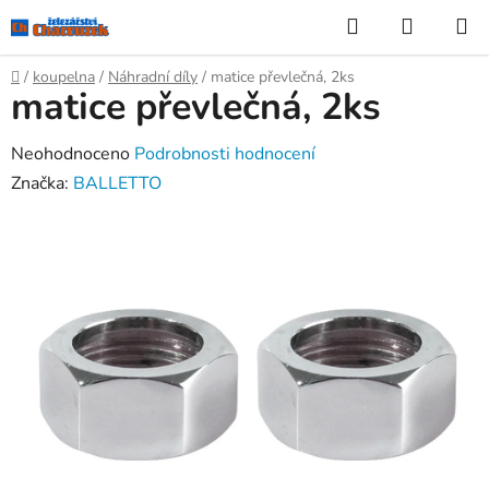
Přejít
Hledat
NÁKUP
na
KOŠÍK
obsah
Domů
/
koupelna
/
Náhradní díly
/
matice převlečná, 2ks
matice převlečná, 2ks
Průměrné
Neohodnoceno
Podrobnosti hodnocení
hodnocení
Značka:
BALLETTO
produktu
je
0,0
z
5
hvězdiček.