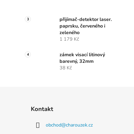
přijímač-detektor laser.
paprsku, červeného i
zeleného
1 179 Kč
zámek visací litinový
barevný, 32mm
38 Kč
Z
á
Kontakt
p
a
obchod
@
charouzek.cz
t