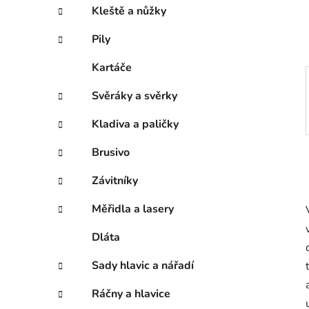
í
Kleště a nůžky
p
a
Pily
n
Kartáče
e
l
Svěráky a svěrky
Kladiva a paličky
Brusivo
Závitníky
Měřidla a lasery
Dláta
Sady hlavic a nářadí
Ráčny a hlavice