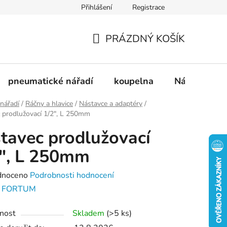
Přihlášení
Registrace
dnávka
Doprava a platba
Kontakty
Blog
PRÁZDNÝ KOŠÍK
NÁKUPNÍ
KOŠÍK
pneumatické nářadí
koupelna
Nádobí
 nářadí
/
Ráčny a hlavice
/
Nástavce a adaptéry
/
 prodlužovací 1/2", L 250mm
tavec prodlužovací
", L 250mm
né
dnoceno
Podrobnosti hodnocení
ení
:
FORTUM
tu
nost
Skladem
(>5 ks)