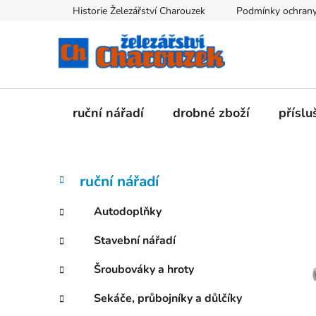
Přejít
Historie Železářství Charouzek
Podmínky ochrany
na
obsah
ruční nářadí
drobné zboží
příslu
P
K
Přeskočit
ruční nářadí
a
kategorie
o
t
s
Autodoplňky
e
t
g
Stavební nářadí
r
o
a
r
Šroubováky a hroty
i
n
e
n
Sekáče, průbojníky a důlčíky