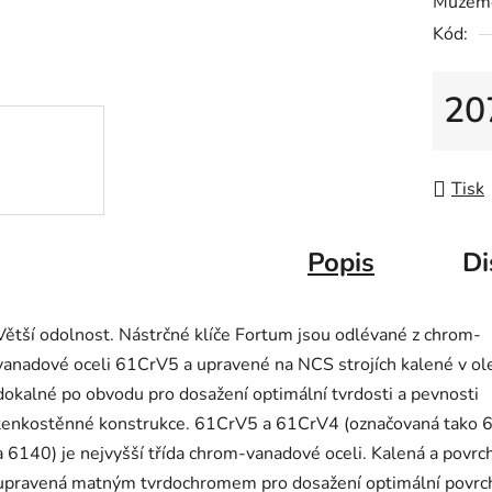
Můžeme
0,0
Kód:
z
5
hvězdič
20
Měrná
Tisk
Popis
Di
Větší odolnost. Nástrčné klíče Fortum jsou odlévané z chrom-
vanadové oceli 61CrV5 a upravené na NCS strojích kalené v ole
dokalné po obvodu pro dosažení optimální tvrdosti a pevnosti
tenkostěnné konstrukce. 61CrV5 a 61CrV4 (označovaná tako 
a 6140) je nejvyšší třída chrom-vanadové oceli. Kalená a povrc
upravená matným tvrdochromem pro dosažení optimální povrc