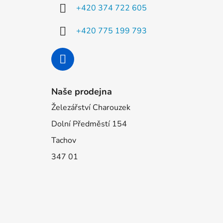
í
+420 374 722 605
+420 775 199 793
Naše prodejna
Železářství Charouzek
Dolní Předměstí 154
Tachov
347 01