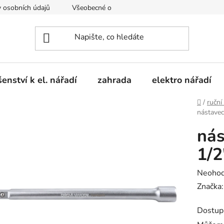
 osobních údajů
Všeobecné obchodní podmínky
Moje obje
šenství k el. nářadí
zahrada
elektro nářadí
Domů
/
ruční
nástavec
nás
1/2
Průměr
Neoho
hodnoc
Značka
produk
Dostup
je