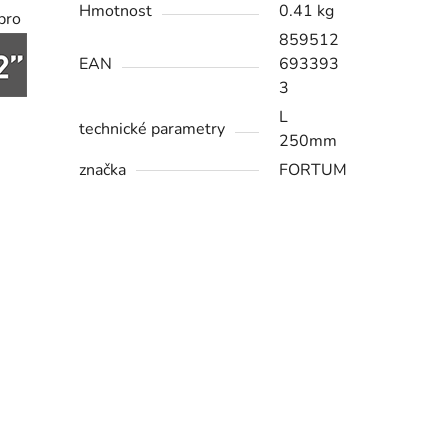
Hmotnost
0.41 kg
 pro
859512
EAN
693393
3
L
technické parametry
250mm
značka
FORTUM