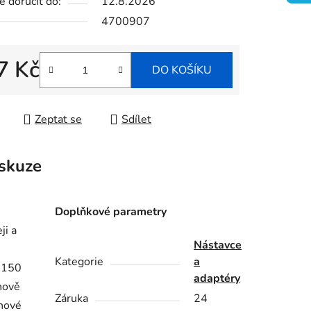
 doručit do:
12.8.2026
4700907
ek.
7 Kč
DO KOŠÍKU
 cena:
Zeptat se
Sdílet
skuze
Doplňkové parametry
ji a
Nástavce
Kategorie
a
6150
adaptéry
hově
Záruka
24
hové