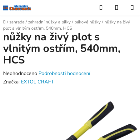
Přejít
Hledat
NÁKUP
na
KOŠÍK
obsah
Domů
/
zahrada
/
zahradní nůžky a pilky
/
pákové nůžky
/
nůžky na živý
plot s vlnitým ostřím, 540mm, HCS
nůžky na živý plot s
vlnitým ostřím, 540mm,
HCS
Průměrné
Neohodnoceno
Podrobnosti hodnocení
hodnocení
Značka:
EXTOL CRAFT
produktu
je
0,0
z
5
hvězdiček.