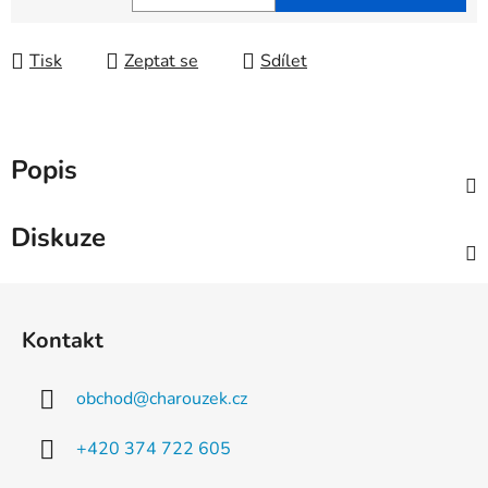
Měrná cena:
Tisk
Zeptat se
Sdílet
Popis
Diskuze
Z
á
Kontakt
p
a
obchod
@
charouzek.cz
t
í
+420 374 722 605