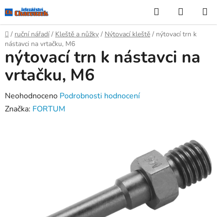
Přejít
Hledat
NÁKUP
na
KOŠÍK
obsah
Domů
/
ruční nářadí
/
Kleště a nůžky
/
Nýtovací kleště
/
nýtovací trn k
nástavci na vrtačku, M6
nýtovací trn k nástavci na
vrtačku, M6
Průměrné
Neohodnoceno
Podrobnosti hodnocení
hodnocení
Značka:
FORTUM
produktu
je
0,0
z
5
hvězdiček.