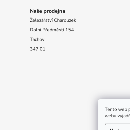
Naše prodejna
Železářství Charouzek
Dolní Předměstí 154
Tachov
347 01
Tento web p
webu vyjadřu