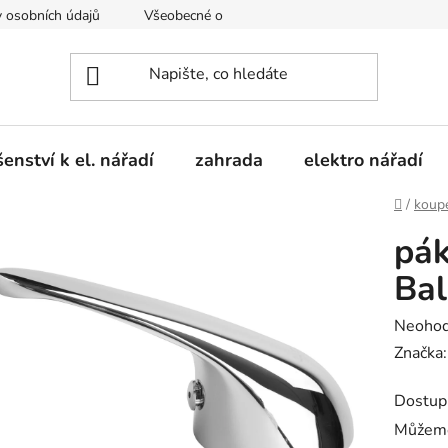
 osobních údajů
Všeobecné obchodní podmínky
Moje obje
šenství k el. nářadí
zahrada
elektro nářadí
Domů
/
koup
pák
Bal
Průměr
Neoho
hodnoc
Značka
produk
Dostup
je
Můžeme
0,0