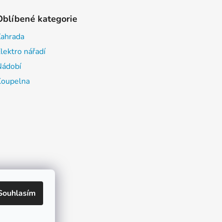
Oblíbené kategorie
Zahrada
lektro nářadí
Nádobí
Koupelna
Souhlasím