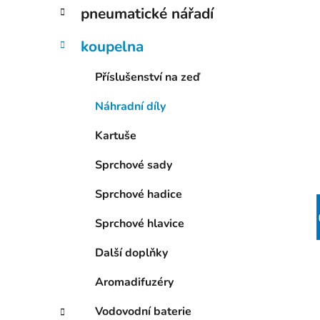
p
pneumatické nářadí
a
n
koupelna
e
Příslušenství na zeď
l
Náhradní díly
Kartuše
Sprchové sady
Sprchové hadice
Sprchové hlavice
Další doplňky
Aromadifuzéry
Vodovodní baterie