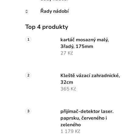
Řady nádobí
Top 4 produkty
kartáč mosazný malý,
3řadý, 175mm
27 Kč
Kleště vázací zahradnické,
32cm
365 Kč
přijímač-detektor laser.
paprsku, červeného i
zeleného
1 179 Kč