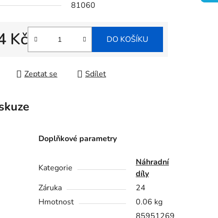
81060
ek.
4 Kč
DO KOŠÍKU
 cena:
Zeptat se
Sdílet
skuze
Doplňkové parametry
Náhradní
Kategorie
díly
Záruka
24
Hmotnost
0.06 kg
85951269