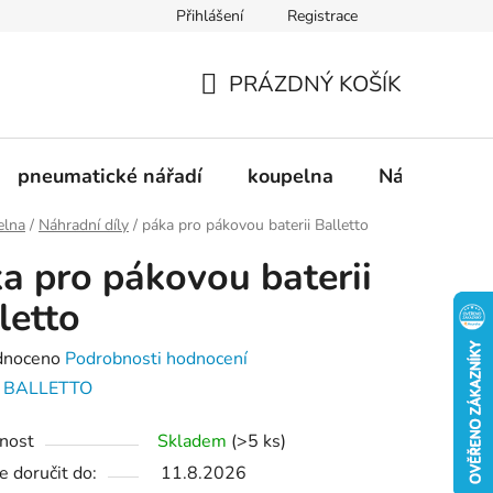
Přihlášení
Registrace
dnávka
Doprava a platba
Kontakty
Blog
PRÁZDNÝ KOŠÍK
NÁKUPNÍ
KOŠÍK
pneumatické nářadí
koupelna
Nádobí
elna
/
Náhradní díly
/
páka pro pákovou baterii Balletto
a pro pákovou baterii
letto
né
dnoceno
Podrobnosti hodnocení
ení
:
BALLETTO
tu
nost
Skladem
(>5 ks)
 doručit do:
11.8.2026