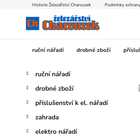
Přejít
Historie Železářství Charouzek
Podmínky ochrany
na
obsah
ruční nářadí
drobné zboží
příslu
P
K
Přeskočit
ruční nářadí
a
kategorie
o
t
s
drobné zboží
e
t
g
r
příslušenství k el. nářadí
o
a
r
zahrada
i
n
e
n
elektro nářadí
í