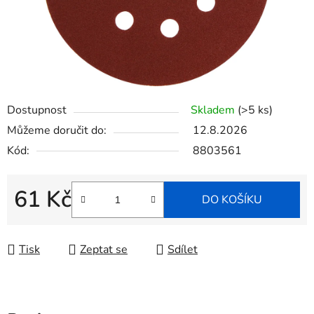
Dostupnost
Skladem
(>5 ks)
Můžeme doručit do:
12.8.2026
Kód:
8803561
61 Kč
DO KOŠÍKU
Měrná cena:
Tisk
Zeptat se
Sdílet