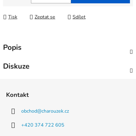
Měrná cena:
Tisk
Zeptat se
Sdílet
Popis
Diskuze
Z
á
Kontakt
p
a
obchod
@
charouzek.cz
t
í
+420 374 722 605