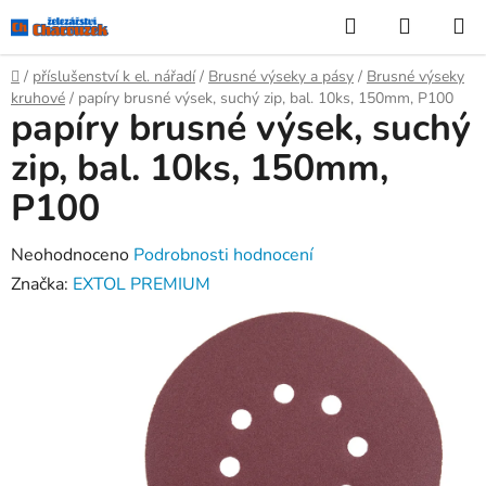
Přejít
Hledat
NÁKUP
na
KOŠÍK
obsah
Domů
/
příslušenství k el. nářadí
/
Brusné výseky a pásy
/
Brusné výseky
kruhové
/
papíry brusné výsek, suchý zip, bal. 10ks, 150mm, P100
papíry brusné výsek, suchý
zip, bal. 10ks, 150mm,
P100
Průměrné
Neohodnoceno
Podrobnosti hodnocení
hodnocení
Značka:
EXTOL PREMIUM
produktu
je
0,0
z
5
hvězdiček.