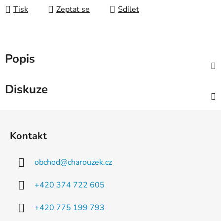
Tisk
Zeptat se
Sdílet
Popis
Diskuze
Z
á
Kontakt
p
a
obchod
@
charouzek.cz
t
í
+420 374 722 605
+420 775 199 793