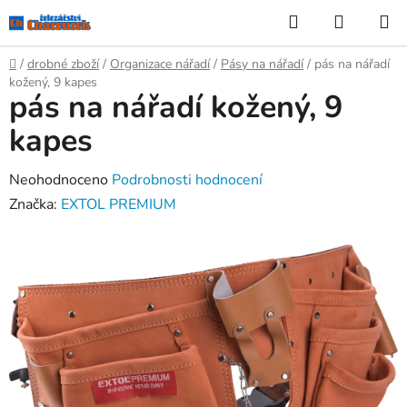
Přejít
Hledat
NÁKUP
na
KOŠÍK
obsah
Domů
/
drobné zboží
/
Organizace nářadí
/
Pásy na nářadí
/
pás na nářadí
kožený, 9 kapes
pás na nářadí kožený, 9
kapes
Průměrné
Neohodnoceno
Podrobnosti hodnocení
hodnocení
Značka:
EXTOL PREMIUM
produktu
je
0,0
z
5
hvězdiček.