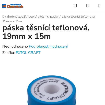
Přejít
Hledat
NÁKUP
na
KOŠÍK
obsah
Domů
/
drobné zboží
/
Lepicí a těsnící pásky
/
páska těsnící teflonová,
19mm x 15m
páska těsnící teflonová,
19mm x 15m
Průměrné
Neohodnoceno
Podrobnosti hodnocení
hodnocení
Značka:
EXTOL CRAFT
produktu
je
0,0
z
5
hvězdiček.