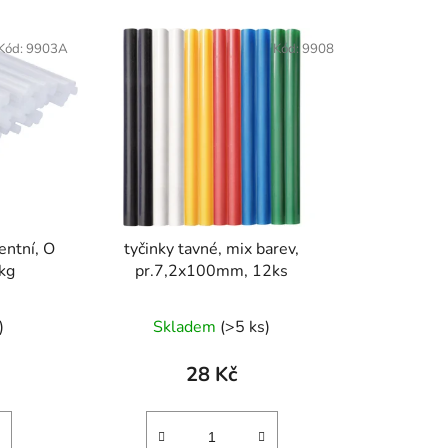
Kód:
9903A
Kód:
9908
entní, O
tyčinky tavné, mix barev,
kg
pr.7,2x100mm, 12ks
)
Skladem
(>5 ks)
28 Kč