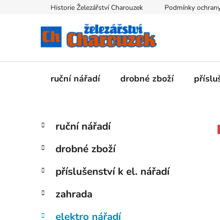
Přejít
Historie Železářství Charouzek
Podmínky ochrany
na
obsah
ruční nářadí
drobné zboží
příslu
P
K
Přeskočit
ruční nářadí
a
kategorie
o
t
s
drobné zboží
e
t
g
r
příslušenství k el. nářadí
o
a
r
zahrada
i
n
e
n
elektro nářadí