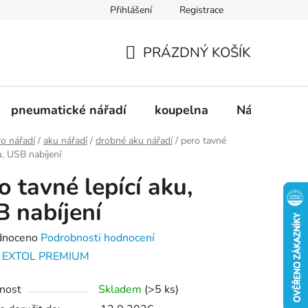
Přihlášení
Registrace
dnávka
Doprava a platba
Kontakty
Blog
PRÁZDNÝ KOŠÍK
NÁKUPNÍ
KOŠÍK
pneumatické nářadí
koupelna
Nádobí
ro nářadí
/
aku nářadí
/
drobné aku nářadí
/
pero tavné
u, USB nabíjení
o tavné lepící aku,
 nabíjení
né
dnoceno
Podrobnosti hodnocení
ení
:
EXTOL PREMIUM
tu
nost
Skladem
(>5 ks)