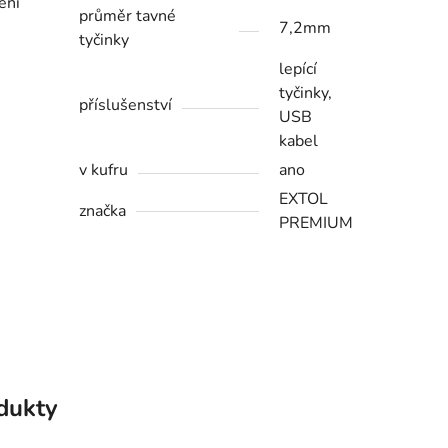
ení
průměr tavné
7,2mm
tyčinky
lepící
tyčinky,
příslušenství
USB
kabel
v kufru
ano
EXTOL
značka
PREMIUM
odukty