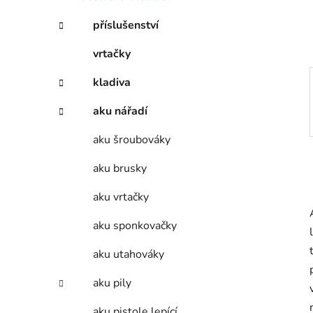
í
p
příslušenství
a
vrtačky
n
e
kladiva
l
aku nářadí
aku šroubováky
aku brusky
aku vrtačky
aku sponkovačky
aku utahováky
aku pily
aku pistole lepící