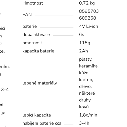
Hmotnost
0.72 kg
8595703
a
EAN
609268
baterie
4V Li-ion
icí
doba aktivace
6s
ím
hmotnost
118g
0
kapacita baterie
2Ah
te,
plasty,
keramika,
ením.
kůže,
a
karton,
C
lepené materiály
dřevo,
á 3-4
některé
druhy
mi,
kovů
 je
lepící kapacita
1,8g/min
nabíjení baterie cca
3-4h