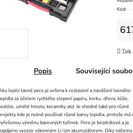
Můžeme
0,0
Kód:
z
5
hvězdič
61
Měrná
Tisk
Popis
Související soubo
Aku lepící tavné pero je určena k roztavení a nanášení tavného
lepidla za účelem rychlého slepení papíru, korku, dřeva, kůže,
textilie, umělé hmoty, keramiky atd. Je vhodné také pro různé
projekty kde je nutné používat různé barvy lepidla, protože má
vyřešenou výměnu barevných tyčinek. Pero je bezdrátové a je
napájeno vysoce výkonným Li-ion akumulátorem. Díky našemu