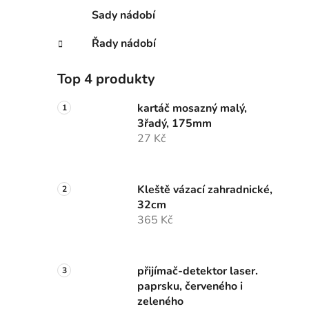
Sady nádobí
Řady nádobí
Top 4 produkty
kartáč mosazný malý,
3řadý, 175mm
27 Kč
Kleště vázací zahradnické,
32cm
365 Kč
přijímač-detektor laser.
paprsku, červeného i
zeleného