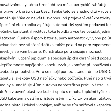
inovativnímu systému řízení ohřevu má superrychlé zahřátí je
připraveno k práci už za 6sec. Tenké tělo se snadno drží v ruce 
umožňuje Vám co největší svobodu při projevení vaší kreativity.
Speciální elektronika zajišťuje automatický systém podávání lep
tyčinky, konstantní rychlost toku lepidla a vše lze ovládat jedn
tlačítkem. Funkce úspory baterie, pero automaticky vypne po 3
sekundách bez stlačení tlačítka, takže pokud na pero zapomene
nevybije se vám baterie. Konstrukce pera snižuje možnost
ukapávání, ucpání lepidlem a speciální špička chrání před popál
Nepřítomnost napájecího kabelu zvyšuje komfort při používání 
svobodu při pohybu. Pero se nabíjí pomocí standardního USB-
kabelu z jakékoliv USB nabíječky nebo počítače. Plné nabití trv
hodiny a umožňuje 40minutovou nepřetržitou práci. Nástroj je
uložen v pevné plastové krabici spolu s mnoha lepícími tyčinka
USB kabelem a dalším příslušenstvím. Díky Li-ion akumulátoru
možné pistoli kdykoliv dobíjet, aniž by se tím snižovala kapacita