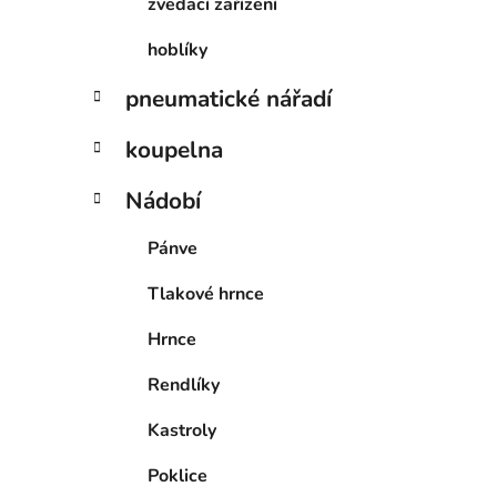
zvedací zařízení
hoblíky
pneumatické nářadí
koupelna
Nádobí
Pánve
Tlakové hrnce
Hrnce
Rendlíky
Kastroly
Poklice