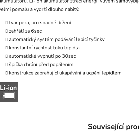
akumulátoru. Li-ion akumulátor ztrácí energii vlivem samovybíj
velmi pomalu a vydrží dlouho nabitý.
tvar pera, pro snadné držení
zahřátí za 6sec
automatický systém podávání lepicí tyčinky
konstantní rychlost toku lepidla
automatické vypnutí po 30sec
špička chrání před popálením
konstrukce zabraňující ukapávání a ucpání lepidlem
Související pr