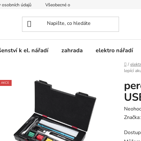
 osobních údajů
Všeobecné obchodní podmínky
Moje obje
šenství k el. nářadí
zahrada
elektro nářadí
Domů
/
elekt
lepící ak
per
AKCE
USB
Průměr
Neoho
hodnoc
Značka
produk
Dostup
je