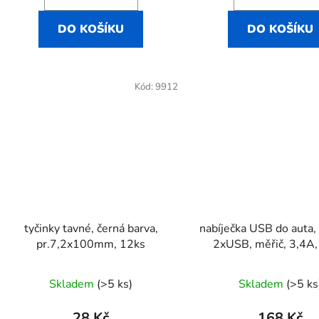
DO KOŠÍKU
DO KOŠÍKU
Kód:
9912
tyčinky tavné, černá barva,
nabíječka USB do auta,
pr.7,2x100mm, 12ks
2xUSB, měřič, 3,4A
Skladem
(>5 ks)
Skladem
(>5 ks
28 Kč
168 Kč