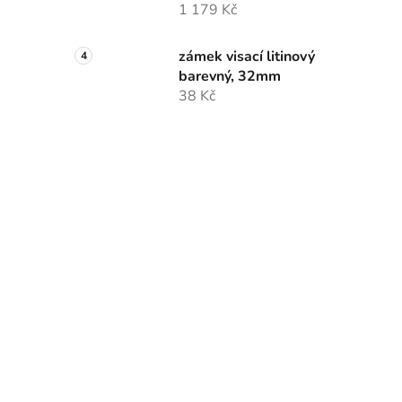
1 179 Kč
zámek visací litinový
barevný, 32mm
38 Kč