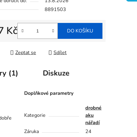
 doručit do:
13.8.2026
8891503
ek.
7 Kč
DO KOŠÍKU
 cena:
Zeptat se
Sdílet
ry (1)
Diskuze
Doplňkové parametry
drobné
Kategorie
aku
 dobře
nářadí
Záruka
24