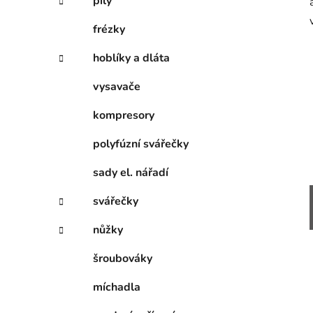
pily
frézky
hoblíky a dláta
vysavače
kompresory
polyfúzní svářečky
sady el. nářadí
svářečky
nůžky
šroubováky
míchadla