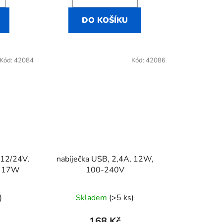
DO KOŠÍKU
Kód:
42084
Kód:
42086
 12/24V,
nabíječka USB, 2,4A, 12W,
, 17W
100-240V
)
Skladem
(>5 ks)
168 Kč