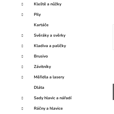
í
Kleště a nůžky
p
a
Pily
n
Kartáče
e
l
Svěráky a svěrky
Kladiva a paličky
Brusivo
Závitníky
Měřidla a lasery
Dláta
Sady hlavic a nářadí
Ráčny a hlavice