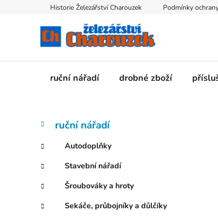
Přejít
Historie Železářství Charouzek
Podmínky ochrany
na
obsah
ruční nářadí
drobné zboží
příslu
P
K
Přeskočit
ruční nářadí
a
kategorie
o
t
s
Autodoplňky
e
t
g
Stavební nářadí
r
o
a
r
Šroubováky a hroty
i
n
e
n
Sekáče, průbojníky a důlčíky