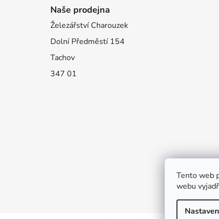
Naše prodejna
Železářství Charouzek
Dolní Předměstí 154
Tachov
347 01
Tento web p
webu vyjadřu
Nastaven