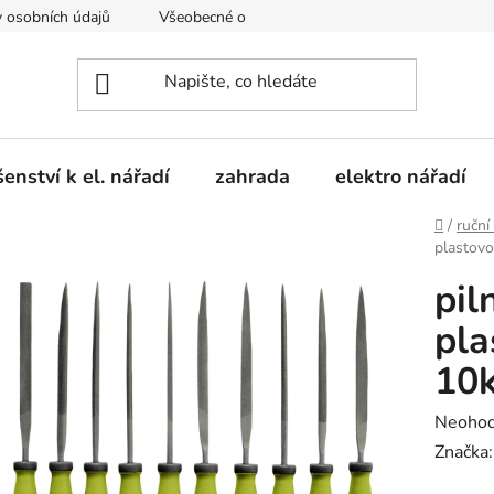
 osobních údajů
Všeobecné obchodní podmínky
Moje obje
šenství k el. nářadí
zahrada
elektro nářadí
Domů
/
ruční
plastovo
pil
pla
10
Průměr
Neoho
hodnoc
Značka
produk