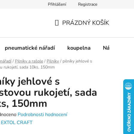
Přihlášení
Registrace
dnávka
Doprava a platba
Kontakty
Blog
PRÁZDNÝ KOŠÍK
NÁKUPNÍ
KOŠÍK
pneumatické nářadí
koupelna
Nádobí
 nářadí
/
Pilníky a rašple
/
Pilníky
/
pilníky jehlové s
u rukojetí, sada 10ks, 150mm
níky jehlové s
stovou rukojetí, sada
ks, 150mm
né
dnoceno
Podrobnosti hodnocení
ení
:
EXTOL CRAFT
tu