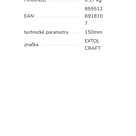
Hmotnost
0.17 kg
859512
EAN
691810
7
technické parametry
150mm
EXTOL
značka
CRAFT