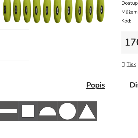
Dostup
je
Můžeme
0,0
Kód:
z
5
hvězdič
17
Měrná
Tisk
Popis
Di