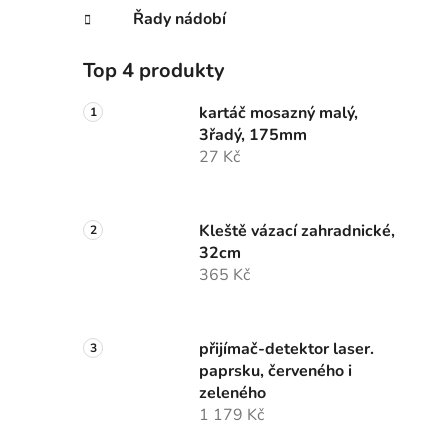
Řady nádobí
Top 4 produkty
kartáč mosazný malý,
3řadý, 175mm
27 Kč
Kleště vázací zahradnické,
32cm
365 Kč
přijímač-detektor laser.
paprsku, červeného i
zeleného
1 179 Kč