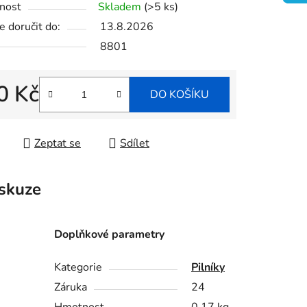
nost
Skladem
(>5 ks)
 doručit do:
13.8.2026
8801
ek.
0 Kč
DO KOŠÍKU
 cena:
Zeptat se
Sdílet
skuze
Doplňkové parametry
Kategorie
Pilníky
Záruka
24