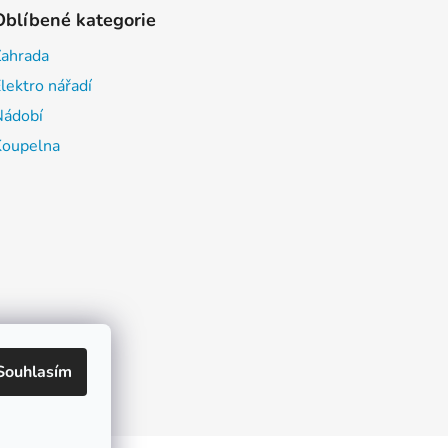
Oblíbené kategorie
Zahrada
lektro nářadí
Nádobí
Koupelna
Souhlasím