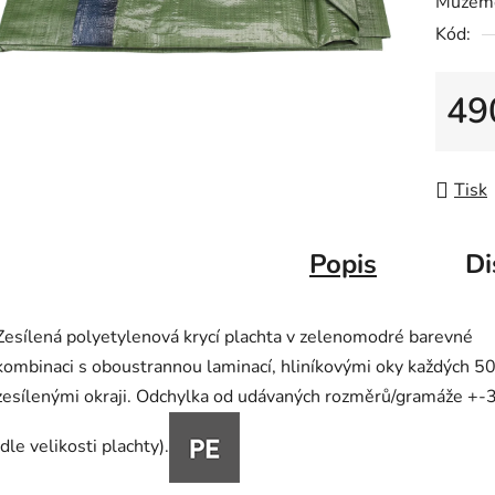
Můžeme
0,0
Kód:
z
5
hvězdič
49
Měrná
Tisk
Popis
Di
Zesílená polyetylenová krycí plachta v zelenomodré barevné
kombinaci s oboustrannou laminací, hliníkovými oky každých 5
zesílenými okraji. Odchylka od udávaných rozměrů/gramáže +
(dle velikosti plachty).