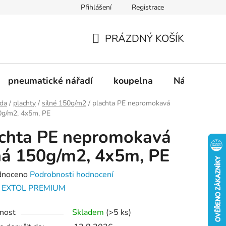
Přihlášení
Registrace
dnávka
Doprava a platba
Kontakty
Blog
PRÁZDNÝ KOŠÍK
NÁKUPNÍ
KOŠÍK
pneumatické nářadí
koupelna
Nádobí
ada
/
plachty
/
silné 150g/m2
/
plachta PE nepromokavá
0g/m2, 4x5m, PE
chta PE nepromokavá
ná 150g/m2, 4x5m, PE
né
dnoceno
Podrobnosti hodnocení
ení
:
EXTOL PREMIUM
tu
nost
Skladem
(>5 ks)