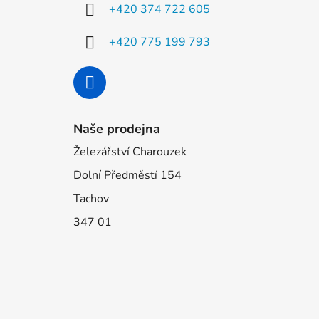
í
+420 374 722 605
+420 775 199 793
Naše prodejna
Železářství Charouzek
Dolní Předměstí 154
Tachov
347 01