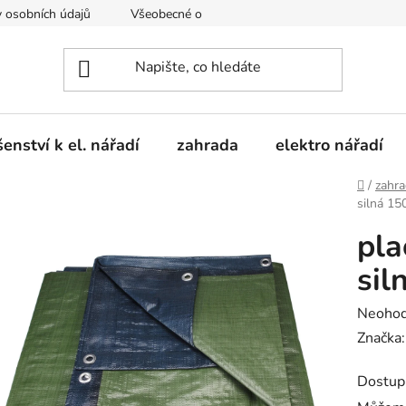
 osobních údajů
Všeobecné obchodní podmínky
Moje obje
šenství k el. nářadí
zahrada
elektro nářadí
Domů
/
zahr
silná 15
pla
sil
Průměr
Neoho
hodnoc
Značka
produk
Dostup
je