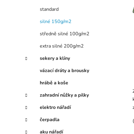
í
p
standard
a
silné 150g/m2
n
e
středně silné 100g/m2
l
extra silné 200g/m2
sekery a klíny
vázací dráty a brousky
hrábě a koše
zahradní nůžky a pilky
elektro nářadí
čerpadla
aku nářadí