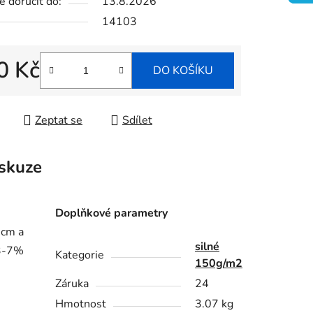
 doručit do:
13.8.2026
14103
ek.
0 Kč
DO KOŠÍKU
 cena:
Zeptat se
Sdílet
skuze
Doplňkové parametry
0cm a
silné
-3-7%
Kategorie
150g/m2
Záruka
24
Hmotnost
3.07 kg