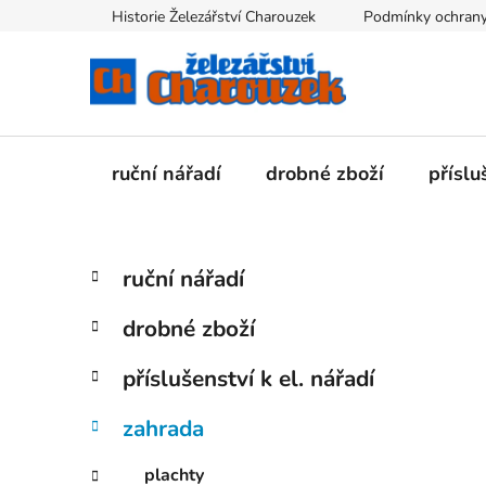
Přejít
Historie Železářství Charouzek
Podmínky ochrany
na
obsah
ruční nářadí
drobné zboží
příslu
P
K
Přeskočit
ruční nářadí
a
kategorie
o
t
s
drobné zboží
e
t
g
r
příslušenství k el. nářadí
o
a
r
zahrada
i
n
e
n
plachty