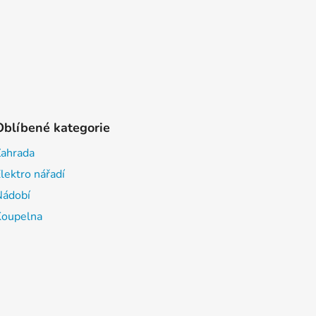
Oblíbené kategorie
Zahrada
lektro nářadí
Nádobí
Koupelna