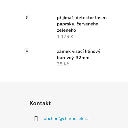
přijímač-detektor laser.
paprsku, červeného i
zeleného
1 179 Kč
zámek visací litinový
barevný, 32mm
38 Kč
Z
á
Kontakt
p
a
obchod
@
charouzek.cz
t