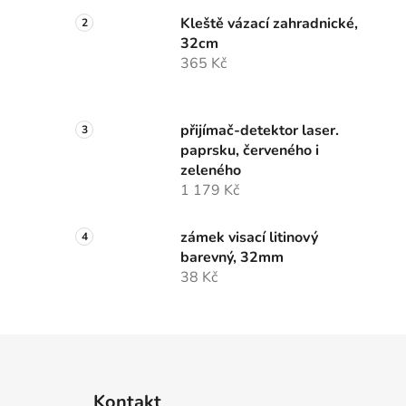
Kleště vázací zahradnické,
32cm
365 Kč
přijímač-detektor laser.
paprsku, červeného i
zeleného
1 179 Kč
zámek visací litinový
barevný, 32mm
38 Kč
Z
á
Kontakt