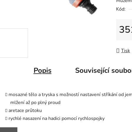
Můžeme
0,0
Kód:
z
5
hvězdič
35
Měrná
Tisk
Popis
Související soubo
mosazné tělo a tryska s možností nastavení stříkání od j
mlžení až po plný proud
aretace průtoku
rychlé nasazení na hadici pomocí rychlospojky