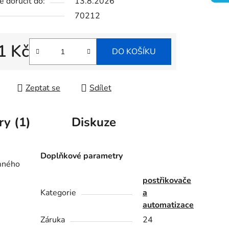
 doručit do:
13.8.2026
70212
ek.
1 Kč
DO KOŠÍKU
 cena:
Zeptat se
Sdílet
ry (1)
Diskuze
Doplňkové parametry
emného
postřikovače
Kategorie
a
automatizace
Záruka
24