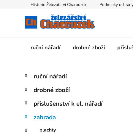
Přejít
Historie Železářství Charouzek
Podmínky ochrany
na
obsah
ruční nářadí
drobné zboží
příslu
P
K
Přeskočit
ruční nářadí
a
kategorie
o
t
s
drobné zboží
e
t
g
r
příslušenství k el. nářadí
o
a
r
zahrada
i
n
e
n
plachty