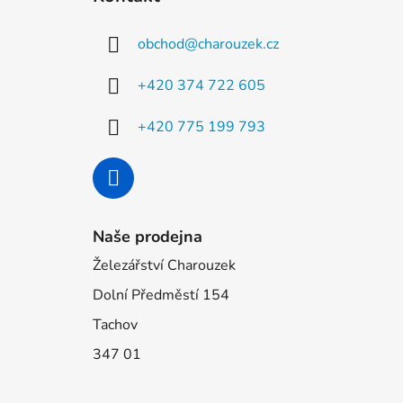
p
a
obchod
@
charouzek.cz
t
í
+420 374 722 605
+420 775 199 793
Naše prodejna
Železářství Charouzek
Dolní Předměstí 154
Tachov
347 01