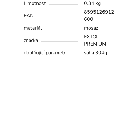
Hmotnost
0.34 kg
8595126912
EAN
600
materiál
mosaz
EXTOL
značka
PREMIUM
doplňující parametr
váha 304g