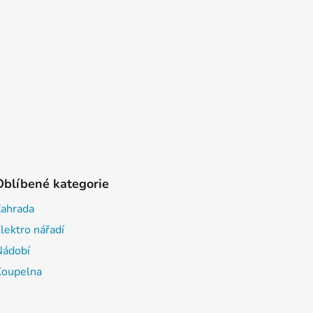
Oblíbené kategorie
Zahrada
lektro nářadí
Nádobí
Koupelna