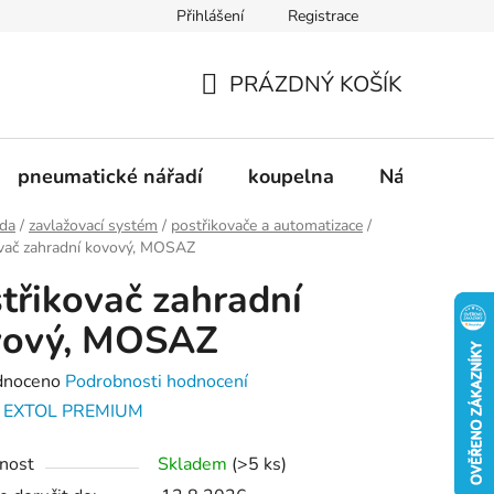
Přihlášení
Registrace
dnávka
Doprava a platba
Kontakty
Blog
PRÁZDNÝ KOŠÍK
NÁKUPNÍ
KOŠÍK
pneumatické nářadí
koupelna
Nádobí
ada
/
zavlažovací systém
/
postřikovače a automatizace
/
ovač zahradní kovový, MOSAZ
třikovač zahradní
vový, MOSAZ
né
dnoceno
Podrobnosti hodnocení
ení
:
EXTOL PREMIUM
tu
nost
Skladem
(>5 ks)