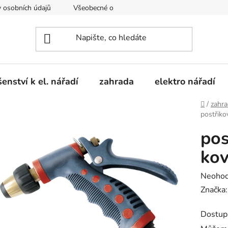
 osobních údajů
Všeobecné obchodní podmínky
Moje obje
šenství k el. nářadí
zahrada
elektro nářadí
Domů
/
zahr
postřik
pos
ko
Průměr
Neoho
hodnoc
Značka
produk
Dostup
je