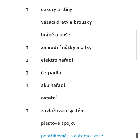
í
p
sekery a klíny
a
vázací dráty a brousky
n
e
hrábě a koše
l
zahradní nůžky a pilky
elektro nářadí
čerpadla
aku nářadí
ostatní
zavlažovací systém
plastové spojky
postřikovače a automatizace