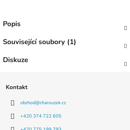
Popis
Související soubory (1)
Diskuze
Z
á
Kontakt
p
a
obchod
@
charouzek.cz
t
í
+420 374 722 605
+420 775 199 793