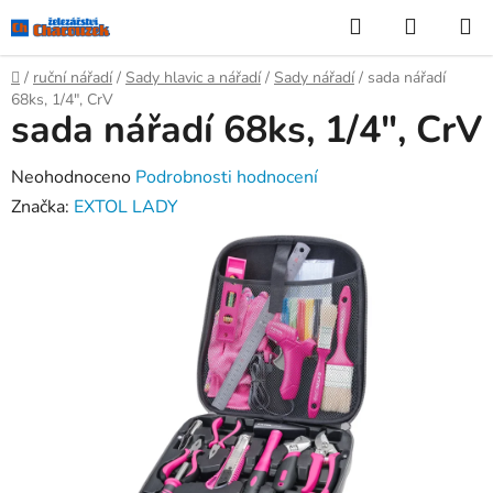
Přejít
Hledat
NÁKUP
na
KOŠÍK
obsah
Domů
/
ruční nářadí
/
Sady hlavic a nářadí
/
Sady nářadí
/
sada nářadí
68ks, 1/4", CrV
sada nářadí 68ks, 1/4", CrV
Průměrné
Neohodnoceno
Podrobnosti hodnocení
hodnocení
Značka:
EXTOL LADY
produktu
je
0,0
z
5
hvězdiček.