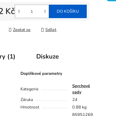
ek.
2 Kč
DO KOŠÍKU
 cena:
Zeptat se
Sdílet
ry (1)
Diskuze
Doplňkové parametry
Sprchové
Kategorie
sady
Záruka
24
Hmotnost
0.88 kg
85951269