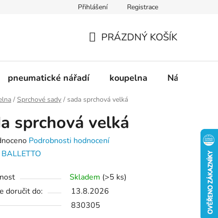
Přihlášení
Registrace
dnávka
Doprava a platba
Kontakty
Blog
PRÁZDNÝ KOŠÍK
NÁKUPNÍ
KOŠÍK
pneumatické nářadí
koupelna
Nádobí
elna
/
Sprchové sady
/
sada sprchová velká
a sprchová velká
né
dnoceno
Podrobnosti hodnocení
ení
:
BALLETTO
tu
nost
Skladem
(>5 ks)
 doručit do:
13.8.2026
830305