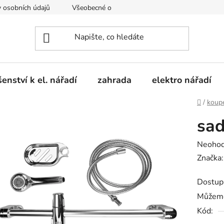
 osobních údajů
Všeobecné obchodní podmínky
Moje obje
šenství k el. nářadí
zahrada
elektro nářadí
Domů
/
koup
sad
Průměr
Neoho
hodnoc
Značka
produk
Dostup
je
Můžeme
0,0
Kód:
z