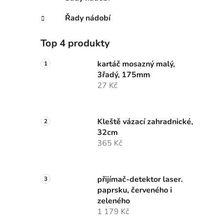
Řady nádobí
Top 4 produkty
kartáč mosazný malý,
3řadý, 175mm
27 Kč
Kleště vázací zahradnické,
32cm
365 Kč
přijímač-detektor laser.
paprsku, červeného i
zeleného
1 179 Kč