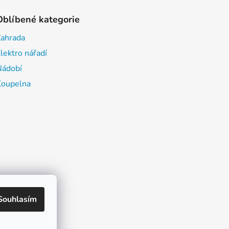
Oblíbené kategorie
Zahrada
lektro nářadí
Nádobí
Koupelna
Souhlasím