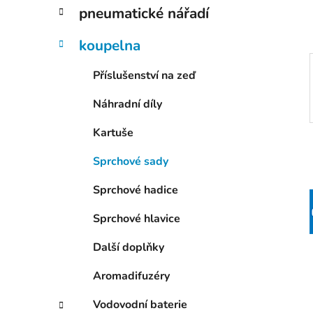
p
pneumatické nářadí
a
n
koupelna
e
Příslušenství na zeď
l
Náhradní díly
Kartuše
Sprchové sady
Sprchové hadice
Sprchové hlavice
Další doplňky
Aromadifuzéry
Vodovodní baterie