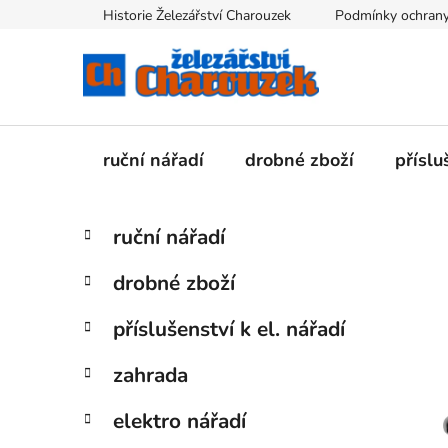
Přejít
Historie Železářství Charouzek
Podmínky ochrany
na
obsah
ruční nářadí
drobné zboží
příslu
P
K
Přeskočit
ruční nářadí
a
kategorie
o
t
s
drobné zboží
e
t
g
r
příslušenství k el. nářadí
o
a
r
zahrada
i
n
e
n
elektro nářadí
í