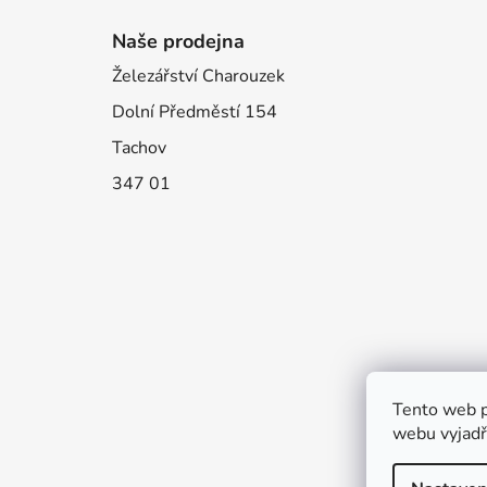
Naše prodejna
Železářství Charouzek
Dolní Předměstí 154
Tachov
347 01
Tento web p
webu vyjadřu