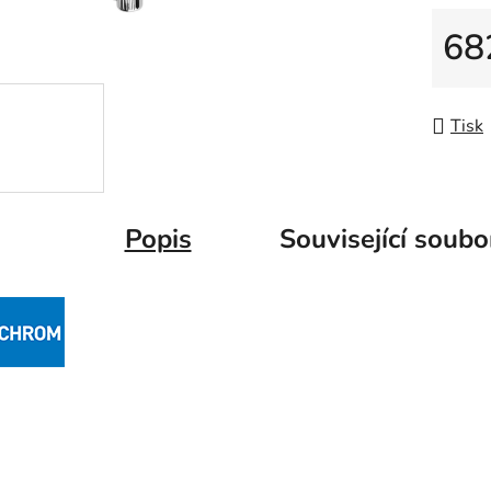
5
hvězdič
68
Měrná
Tisk
Popis
Související soubo