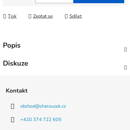
Měrná cena:
Tisk
Zeptat se
Sdílet
Popis
Diskuze
Z
á
Kontakt
p
a
obchod
@
charouzek.cz
t
í
+420 374 722 605