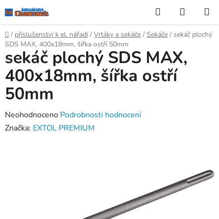
Přejít
Hledat
NÁKUP
na
KOŠÍK
obsah
Domů
/
příslušenství k el. nářadí
/
Vrtáky a sekáče
/
Sekáče
/
sekáč plochý
SDS MAX, 400x18mm, šířka ostří 50mm
sekáč plochý SDS MAX,
400x18mm, šířka ostří
50mm
Průměrné
Neohodnoceno
Podrobnosti hodnocení
hodnocení
Značka:
EXTOL PREMIUM
produktu
je
0,0
z
5
hvězdiček.