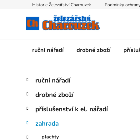
Přejít
Historie Železářství Charouzek
Podmínky ochrany
na
obsah
ruční nářadí
drobné zboží
příslu
P
K
Přeskočit
ruční nářadí
a
kategorie
o
t
s
drobné zboží
e
t
g
r
příslušenství k el. nářadí
o
a
r
zahrada
i
n
e
n
plachty