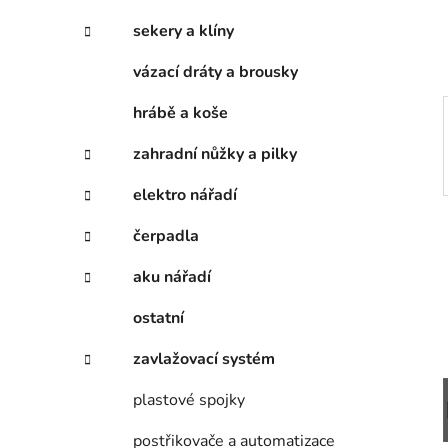
í
p
sekery a klíny
a
vázací dráty a brousky
n
e
hrábě a koše
l
zahradní nůžky a pilky
elektro nářadí
čerpadla
aku nářadí
ostatní
zavlažovací systém
plastové spojky
postřikovače a automatizace