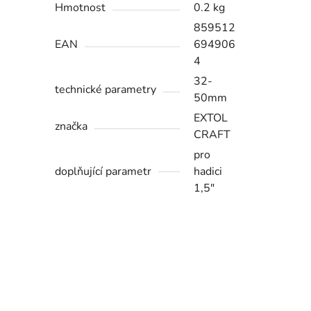
Hmotnost
0.2 kg
859512
EAN
694906
4
32-
technické parametry
50mm
EXTOL
značka
CRAFT
pro
doplňující parametr
hadici
1,5"