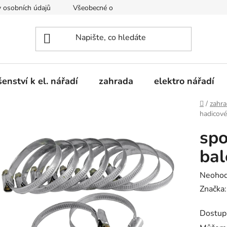
 osobních údajů
Všeobecné obchodní podmínky
Moje obje
šenství k el. nářadí
zahrada
elektro nářadí
Domů
/
zahr
hadicov
spo
bal
Průměr
Neoho
hodnoc
Značka
produk
Dostup
je