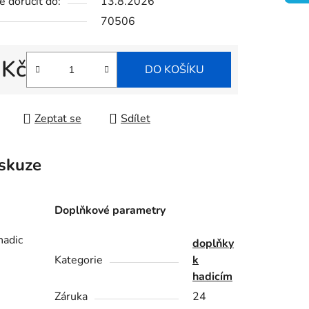
 doručit do:
13.8.2026
70506
ek.
 Kč
DO KOŠÍKU
 cena:
Zeptat se
Sdílet
skuze
Doplňkové parametry
hadic
doplňky
Kategorie
k
hadicím
Záruka
24