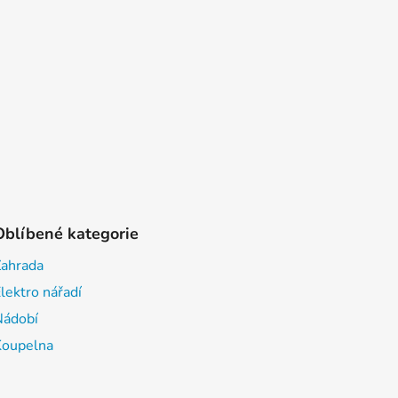
Oblíbené kategorie
Zahrada
lektro nářadí
Nádobí
Koupelna