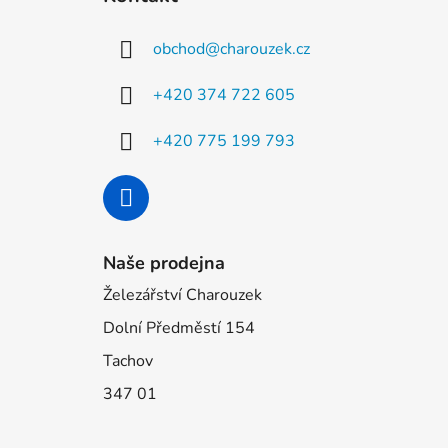
p
a
obchod
@
charouzek.cz
t
í
+420 374 722 605
+420 775 199 793
Naše prodejna
Železářství Charouzek
Dolní Předměstí 154
Tachov
347 01