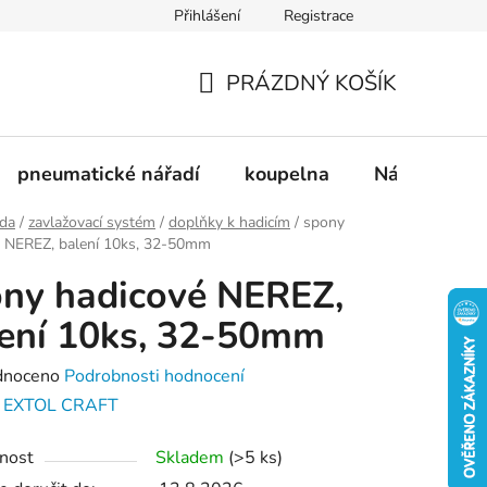
Přihlášení
Registrace
dnávka
Doprava a platba
Kontakty
Blog
PRÁZDNÝ KOŠÍK
NÁKUPNÍ
KOŠÍK
pneumatické nářadí
koupelna
Nádobí
ada
/
zavlažovací systém
/
doplňky k hadicím
/
spony
é NEREZ, balení 10ks, 32-50mm
ny hadicové NEREZ,
ení 10ks, 32-50mm
né
dnoceno
Podrobnosti hodnocení
ení
:
EXTOL CRAFT
tu
nost
Skladem
(>5 ks)