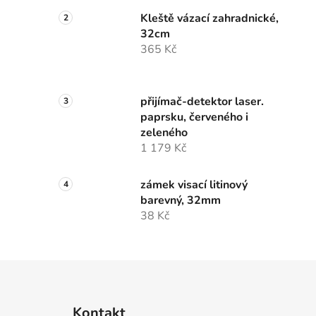
Kleště vázací zahradnické,
32cm
365 Kč
přijímač-detektor laser.
paprsku, červeného i
zeleného
1 179 Kč
zámek visací litinový
barevný, 32mm
38 Kč
Z
á
Kontakt