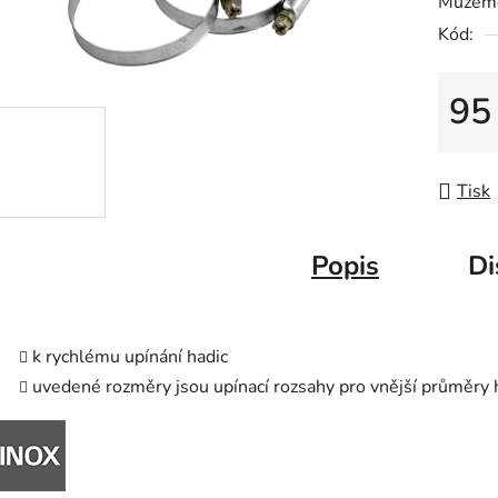
Můžeme
0,0
Kód:
z
5
hvězdič
95
Měrná
Tisk
Popis
Di
k rychlému upínání hadic
uvedené rozměry jsou upínací rozsahy pro vnější průměry 