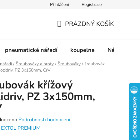
Přihlášení
Registrace
dnávka
Doprava a platba
Kontakty
Blog
PRÁZDNÝ KOŠÍK
NÁKUPNÍ
KOŠÍK
pneumatické nářadí
koupelna
Nádobí
 nářadí
/
Šroubováky a hroty
/
Šroubováky
/
šroubovák
pozidriv, PZ 3x150mm, CrV
ubovák křížový
idriv, PZ 3x150mm,
V
né
dnoceno
Podrobnosti hodnocení
ení
:
EXTOL PREMIUM
tu