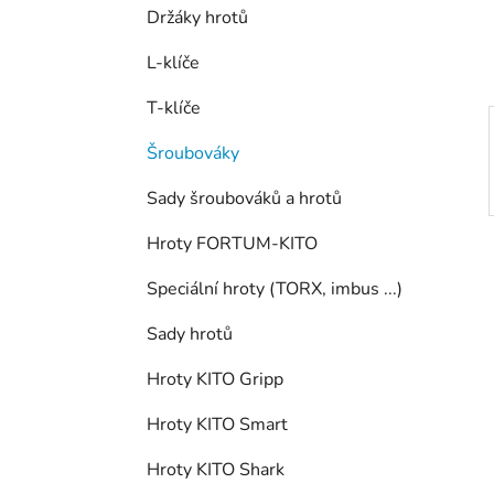
í
Držáky hrotů
p
a
L-klíče
n
T-klíče
e
l
Šroubováky
Sady šroubováků a hrotů
Hroty FORTUM-KITO
Speciální hroty (TORX, imbus ...)
Sady hrotů
Hroty KITO Gripp
Hroty KITO Smart
Hroty KITO Shark