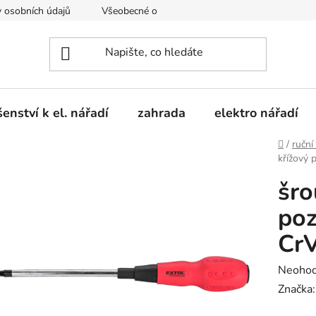
 osobních údajů
Všeobecné obchodní podmínky
Moje obje
šenství k el. nářadí
zahrada
elektro nářadí
Domů
/
ruční
křížový 
šro
poz
Cr
Průměr
Neoho
hodnoc
Značka
produk