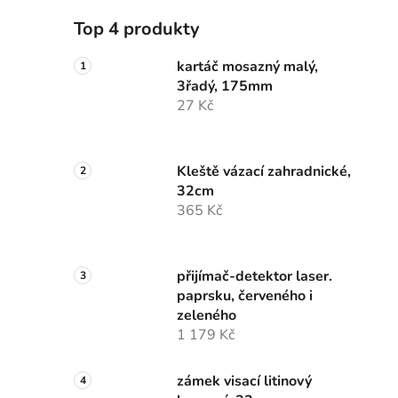
Top 4 produkty
kartáč mosazný malý,
3řadý, 175mm
27 Kč
Kleště vázací zahradnické,
32cm
365 Kč
přijímač-detektor laser.
paprsku, červeného i
zeleného
1 179 Kč
zámek visací litinový