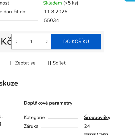
nost
Skladem
(>5 ks)
 doručit do:
11.8.2026
55034
ek.
 Kč
DO KOŠÍKU
 cena:
Zeptat se
Sdílet
skuze
Doplňkové parametry
u,
Kategorie
Šroubováky
i
Záruka
24