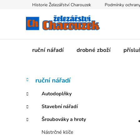
Přejít
Historie Železářství Charouzek
Podmínky ochrany
na
obsah
ruční nářadí
drobné zboží
příslu
P
K
Přeskočit
ruční nářadí
a
kategorie
o
t
s
Autodoplňky
e
t
g
Stavební nářadí
r
o
a
r
Šroubováky a hroty
i
n
e
n
Nástrčné klíče