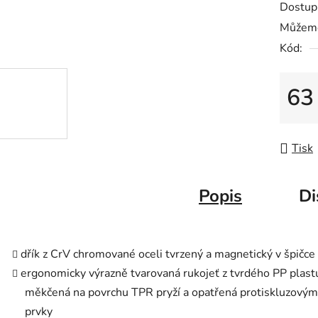
Dostup
je
Můžeme
0,0
Kód:
z
5
hvězdič
63
Měrná
Tisk
Popis
Di
dřík z CrV chromované oceli tvrzený a magnetický v špičce
ergonomicky výrazně tvarovaná rukojeť z tvrdého PP plast
měkčená na povrchu TPR pryží a opatřená protiskluzovým
prvky